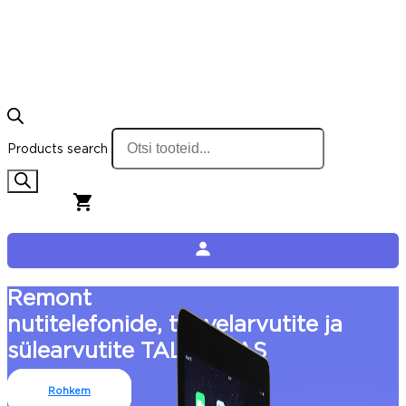
Products search
0,00
€
0
Cart
Remont
nutitelefonide, tahvelarvutite ja
sülearvutite TALLINNAS
Rohkem