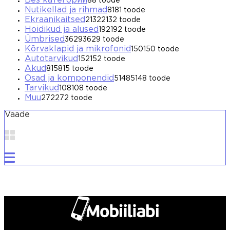
Без категории
8
8 toode
Nutikellad ja rihmad
81
81 toode
Ekraanikaitsed
2132
2132 toode
Hoidikud ja alused
192
192 toode
Ümbrised
3629
3629 toode
Kõrvaklapid ja mikrofonid
150
150 toode
Autotarvikud
152
152 toode
Akud
815
815 toode
Osad ja komponendid
5148
5148 toode
Tarvikud
108
108 toode
Muu
272
272 toode
Vaade