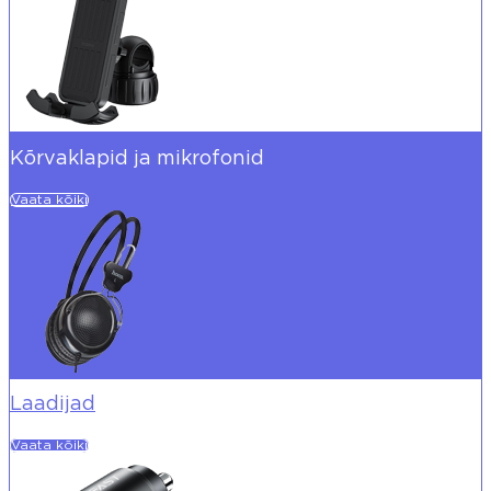
Kõrvaklapid ja mikrofonid
Vaata kõiki
Laadijad
Vaata kõiki