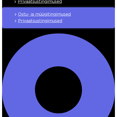
Privaatsustingimused
Ostu- ja müügitingimused
Privaatsustingimused