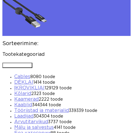
Sorteerimine:
Tootekategooriad
Avada / Sulgeda
Cables
80
80 toode
DĖKLAI
14
14 toode
ĮKROVIKLIAI
129
129 toode
Kõlarid
23
23 toode
Kaamerad
22
22 toode
Kaablid
344
344 toode
Tööriistad ja materjalid
339
339 toode
Laadijad
304
304 toode
Arvutitarvikud
37
37 toode
Mälu ja salvestus
41
41 toode