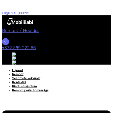
Liigu sisu juurde
Remont / Hooldus
+372 569 222 66
E-pood
Remont
Seadmete kokkuost
Kontaktid
Kindlustusjuhtum
Remont pakiautomaadiga