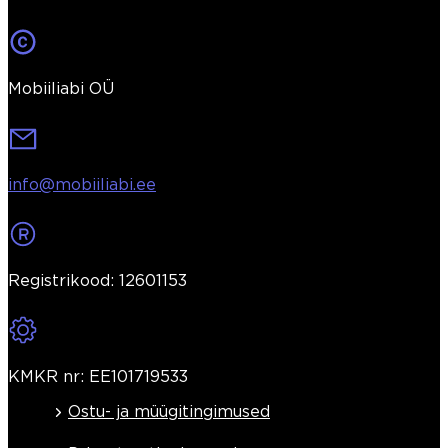
Mobiiliabi OÜ
info@mobiiliabi.ee
Registrikood: 12601153
KMKR nr: EE101719533
Ostu- ja müügitingimused