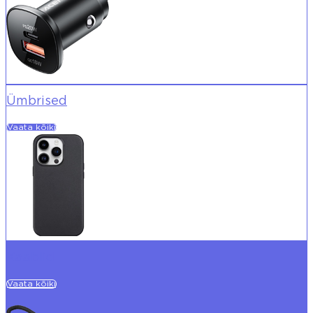
Ümbrised
Vaata kõiki
Kaablid
Vaata kõiki