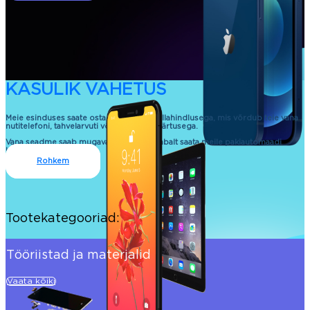
KASULIK VAHETUS
Meie esinduses saate osta uue seadme allahindlusega, mis võrdub teie vana
nutitelefoni, tahvelarvuti või sülearvuti väärtusega.
Vana seadme saab mugavalt ja kontaktivabalt saata meile pakiautomaadi
kaudu.
Rohkem
Tootekategooriad:
Tööriistad ja materjalid
Vaata kõiki