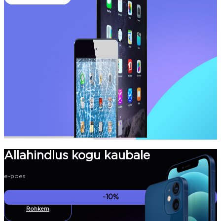
Allahindlus kogu kaubale
e-poes
-10%
Rohkem