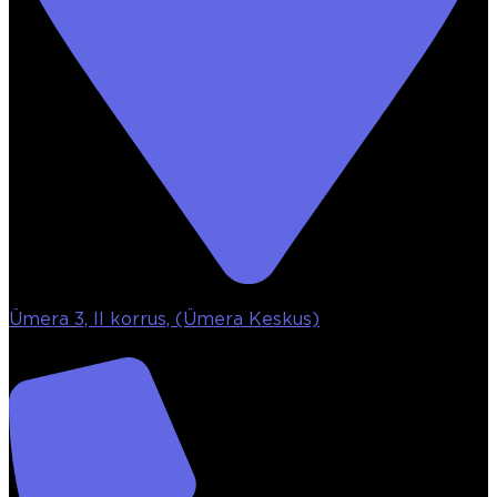
Ümera 3, II korrus, (Ümera Keskus)