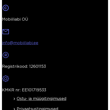
Mobiiliabi OÜ
info@mobiiliabi.ee
Registrikood: 12601153
KMKR nr: EE101719533
Ostu- ja müügitingimused
Privaatsustingimused