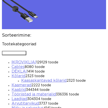
Sorteerimine:
Tootekategooriad
Avada / Sulgeda
ĮKROVIKLIAI
129
129 toode
Cables
80
80 toode
DĖKLAI
14
14 toode
Kõlarid
23
23 toode
Kaasaskantavad kõlarid
23
23 toode
Kaamerad
22
22 toode
Kaablid
344
344 toode
Tööriistad ja materjalid
336
336 toode
Laadijad
304
304 toode
Arvutitarvikud
37
37 toode