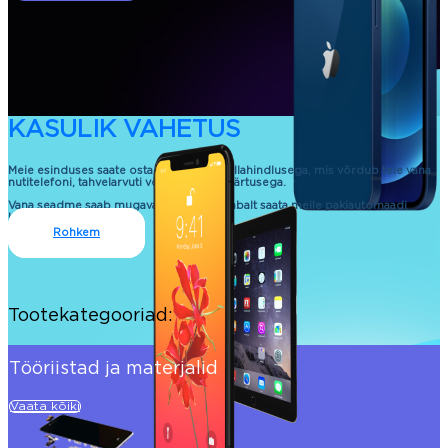
KASULIK VAHETUS
Meie esinduses saate osta uue seadme allahindlusega, mis võrdub teie vana
nutitelefoni, tahvelarvuti või sülearvuti väärtusega.
Vana seadme saab mugavalt ja kontaktivabalt saata meile pakiautomaadi
kaudu.
Rohkem
Tootekategooriad:
Tööriistad ja materjalid
Vaata kõiki