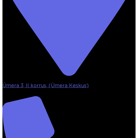
Ümera 3, II korrus, (Ümera Keskus)