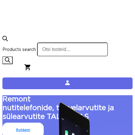
Products search
0,00
€
0
Cart
Remont
nutitelefonide, tahvelarvutite ja
sülearvutite TALLINNAS
Rohkem