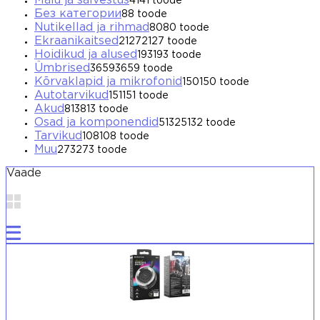
Mälu ja salvestus
41
41 toode
Без категории
8
8 toode
Nutikellad ja rihmad
80
80 toode
Ekraanikaitsed
2127
2127 toode
Hoidikud ja alused
193
193 toode
Ümbrised
3659
3659 toode
Kõrvaklapid ja mikrofonid
150
150 toode
Autotarvikud
151
151 toode
Akud
813
813 toode
Osad ja komponendid
5132
5132 toode
Tarvikud
108
108 toode
Muu
273
273 toode
Vaade