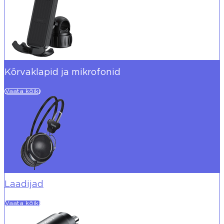
Kõrvaklapid ja mikrofonid
Vaata kõiki
Laadijad
Vaata kõiki