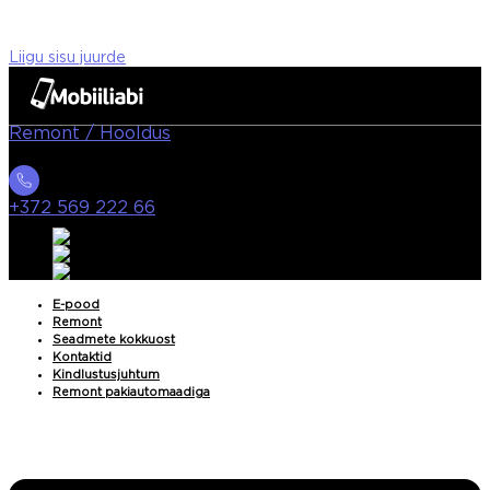
Liigu sisu juurde
Remont / Hooldus
+372 569 222 66
E-pood
Remont
Seadmete kokkuost
Kontaktid
Kindlustusjuhtum
Remont pakiautomaadiga