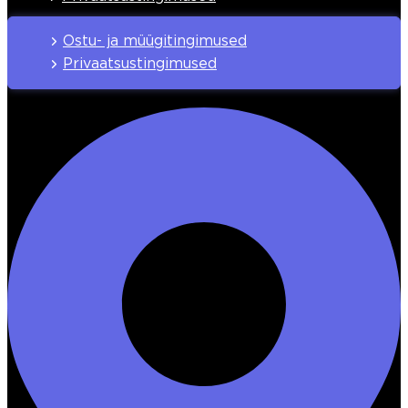
Ostu- ja müügitingimused
Privaatsustingimused