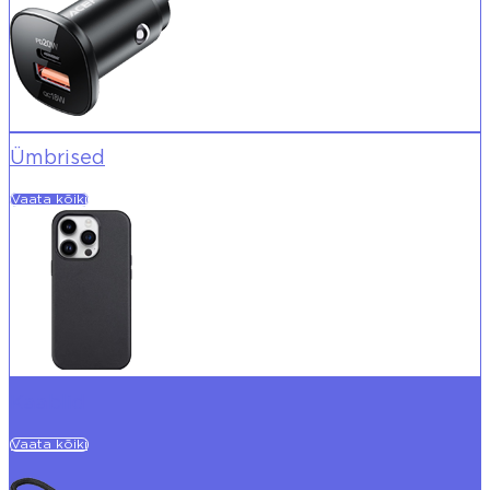
Ümbrised
Vaata kõiki
Kaablid
Vaata kõiki