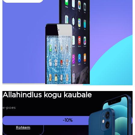
Allahindlus kogu kaubale
e-poes
-10%
Rohkem