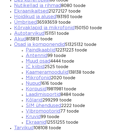
Без категории
8
8 toode
Nutikellad ja rihmad
80
80 toode
Ekraanikaitsed
2127
2127 toode
Hoidikud ja alused
193
193 toode
Ümbrised
3659
3659 toode
Kõrvaklapid ja mikrofonid
150
150 toode
Autotarvikud
151
151 toode
Akud
813
813 toode
Osad ja komponendid
5132
5132 toode
Paindkaablid
1223
1223 toode
Antennid
9
9 toode
Muud osad
44
44 toode
IC kiibid
25
25 toode
Kaameramoodulid
138
138 toode
Mikrofonid
20
20 toode
Nupud
16
16 toode
Korpusid
1981
1981 toode
Laadimisportid
84
84 toode
Kõlarid
299
299 toode
SIM ühendused
22
22 toode
Vibromootorid
7
7 toode
Kruvid
9
9 toode
Ekraanid
1255
1255 toode
Tarvikud
108
108 toode