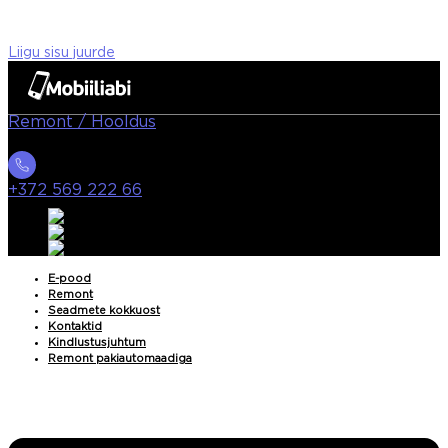
Liigu sisu juurde
Remont / Hooldus
+372 569 222 66
E-pood
Remont
Seadmete kokkuost
Kontaktid
Kindlustusjuhtum
Remont pakiautomaadiga