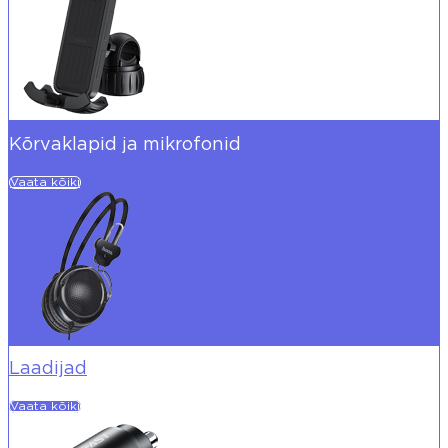
Kõrvaklapid ja mikrofonid
Vaata kõiki
Laadijad
Vaata kõiki