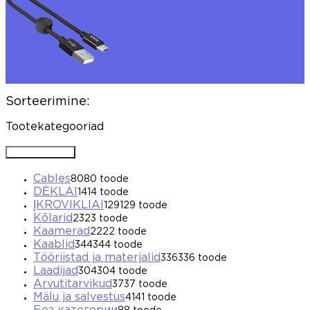
Sorteerimine:
Tootekategooriad
Avada / Sulgeda
Cables
80
80 toode
DĖKLAI
14
14 toode
ĮKROVIKLIAI
129
129 toode
Kõlarid
23
23 toode
Kaamerad
22
22 toode
Kaablid
344
344 toode
Tööriistad ja materjalid
336
336 toode
Laadijad
304
304 toode
Arvutitarvikud
37
37 toode
Mälu ja salvestus
41
41 toode