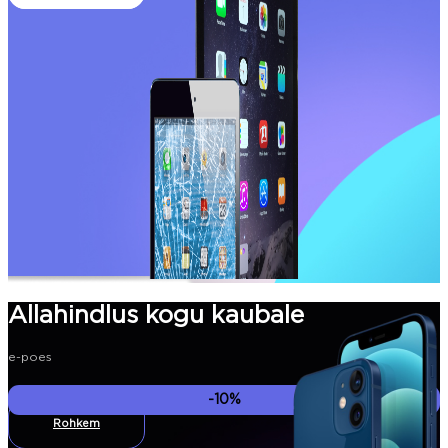
Allahindlus kogu kaubale
e-poes
-10%
Rohkem