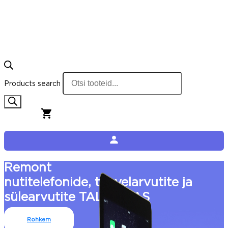
Products search
0,00
€
0
Cart
Remont
nutitelefonide, tahvelarvutite ja
sülearvutite TALLINNAS
Rohkem