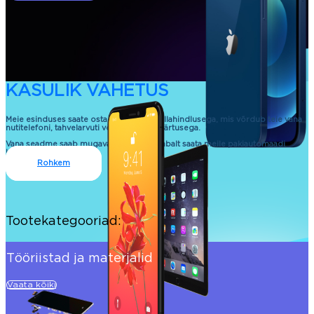
KASULIK VAHETUS
Meie esinduses saate osta uue seadme allahindlusega, mis võrdub teie vana
nutitelefoni, tahvelarvuti või sülearvuti väärtusega.
Vana seadme saab mugavalt ja kontaktivabalt saata meile pakiautomaadi
kaudu.
Rohkem
Tootekategooriad:
Tööriistad ja materjalid
Vaata kõiki