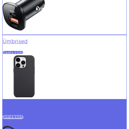
Ümbrised
Vaata kõiki
Kaablid
Vaata kõiki