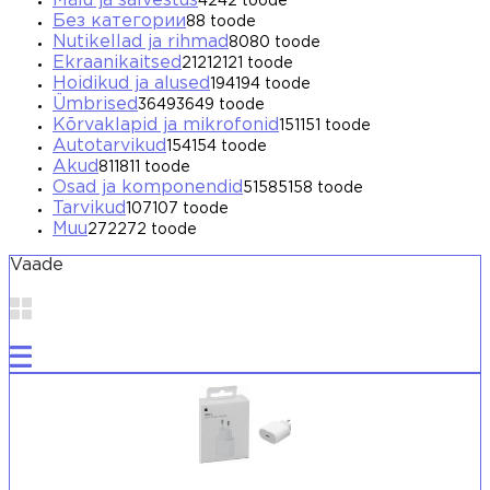
Mälu ja salvestus
42
42 toode
Без категории
8
8 toode
Nutikellad ja rihmad
80
80 toode
Ekraanikaitsed
2121
2121 toode
Hoidikud ja alused
194
194 toode
Ümbrised
3649
3649 toode
Kõrvaklapid ja mikrofonid
151
151 toode
Autotarvikud
154
154 toode
Akud
811
811 toode
Osad ja komponendid
5158
5158 toode
Tarvikud
107
107 toode
Muu
272
272 toode
Vaade