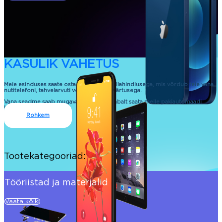
KASULIK VAHETUS
Meie esinduses saate osta uue seadme allahindlusega, mis võrdub teie vana
nutitelefoni, tahvelarvuti või sülearvuti väärtusega.
Vana seadme saab mugavalt ja kontaktivabalt saata meile pakiautomaadi
kaudu.
Rohkem
Tootekategooriad:
Tööriistad ja materjalid
Vaata kõiki