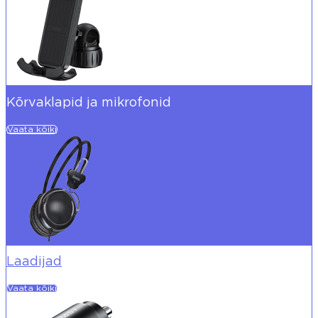
Kõrvaklapid ja mikrofonid
Vaata kõiki
Laadijad
Vaata kõiki