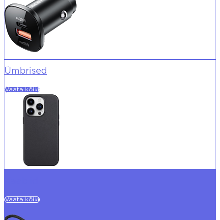
Ümbrised
Vaata kõiki
Kaablid
Vaata kõiki