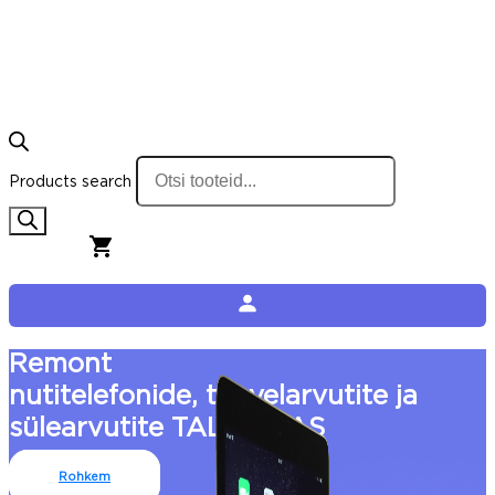
Products search
0,00
€
0
Cart
Remont
nutitelefonide, tahvelarvutite ja
sülearvutite TALLINNAS
Rohkem