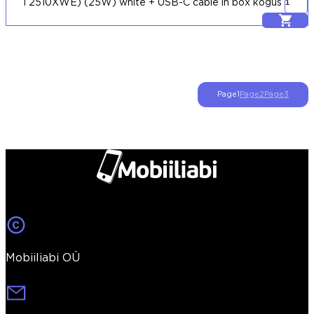
T2510XWE) (25W) white + USB-C cable in box kogus
Lisa korvi
Page
1
Page
2
Page
3
Mobiiliabi OÜ