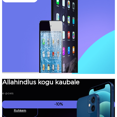
Allahindlus kogu kaubale
e-poes
-10%
Rohkem