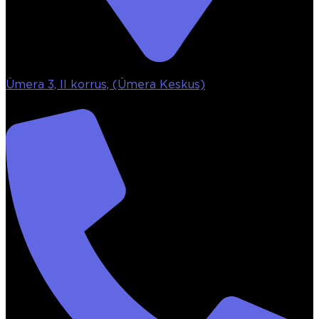
Ümera 3, II korrus, (Ümera Keskus)