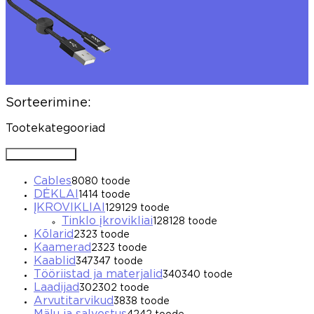
Sorteerimine:
Tootekategooriad
Avada / Sulgeda
Cables
80
80 toode
DĖKLAI
14
14 toode
ĮKROVIKLIAI
129
129 toode
Tinklo įkrovikliai
128
128 toode
Kõlarid
23
23 toode
Kaamerad
23
23 toode
Kaablid
347
347 toode
Tööriistad ja materjalid
340
340 toode
Laadijad
302
302 toode
Arvutitarvikud
38
38 toode