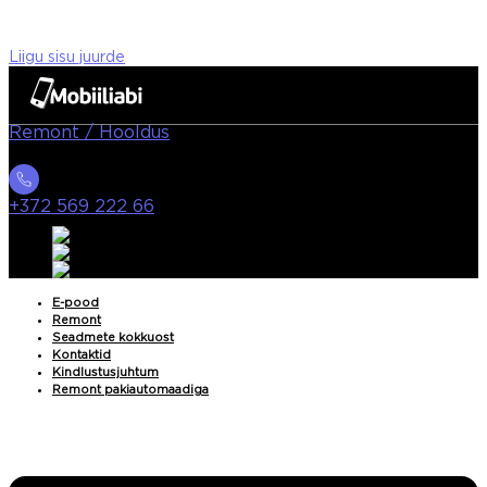
Liigu sisu juurde
Remont / Hooldus
+372 569 222 66
E-pood
Remont
Seadmete kokkuost
Kontaktid
Kindlustusjuhtum
Remont pakiautomaadiga