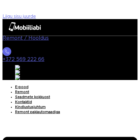
Liigu sisu juurde
Remont / Hooldus
+372 569 222 66
E-pood
Remont
Seadmete kokkuost
Kontaktid
Kindlustusjuhtum
Remont pakiautomaadiga