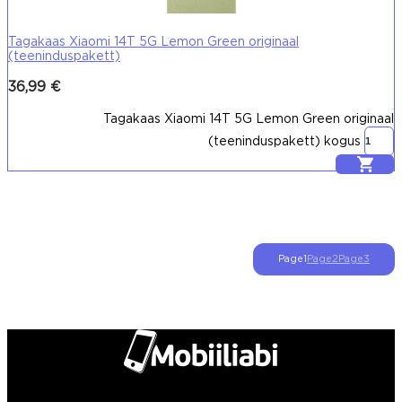
Tagakaas Xiaomi 14T 5G Lemon Green originaal
(teeninduspakett)
36,99
€
Tagakaas Xiaomi 14T 5G Lemon Green originaal
(teeninduspakett) kogus
Lisa korvi
Page
1
Page
2
Page
3