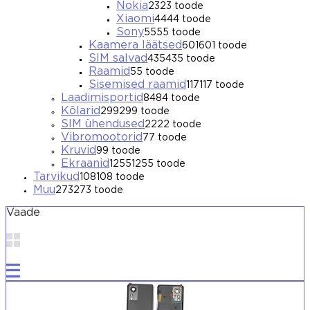
Nokia
23
23 toode
Xiaomi
44
44 toode
Sony
55
55 toode
Kaamera läätsed
601
601 toode
SIM salvad
435
435 toode
Raamid
5
5 toode
Sisemised raamid
117
117 toode
Laadimisportid
84
84 toode
Kõlarid
299
299 toode
SIM ühendused
22
22 toode
Vibromootorid
7
7 toode
Kruvid
9
9 toode
Ekraanid
1255
1255 toode
Tarvikud
108
108 toode
Muu
273
273 toode
Vaade