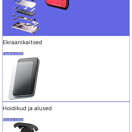
Ekraanikaitsed
Vaata kõiki
Hoidikud ja alused
Vaata kõiki