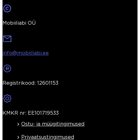
Mobiiliabi OÜ
info@mobiiliabi.ee
Registrikood: 12601153
KMKR nr: EE101719533
Ostu- ja müügitingimused
Privaatsustingimused