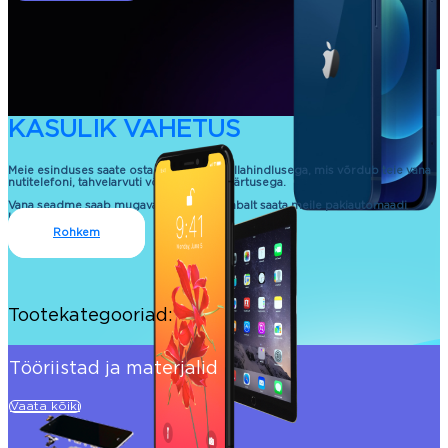
KASULIK VAHETUS
Meie esinduses saate osta uue seadme allahindlusega, mis võrdub teie vana
nutitelefoni, tahvelarvuti või sülearvuti väärtusega.
Vana seadme saab mugavalt ja kontaktivabalt saata meile pakiautomaadi
kaudu.
Rohkem
Tootekategooriad:
Tööriistad ja materjalid
Vaata kõiki