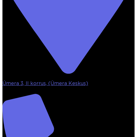
Ümera 3, II korrus, (Ümera Keskus)