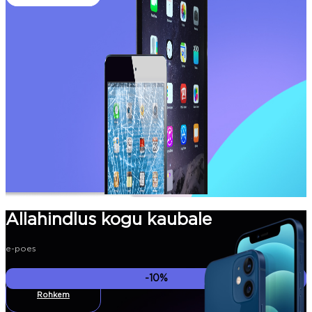
Allahindlus kogu kaubale
e-poes
-10%
Rohkem