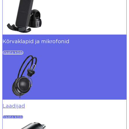
Kõrvaklapid ja mikrofonid
Vaata kõiki
Laadijad
Vaata kõiki