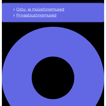
Ostu- ja müügitingimused
Privaatsustingimused