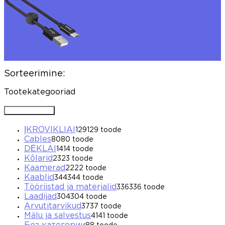
Sorteerimine:
Tootekategooriad
Avada / Sulgeda
ĮKROVIKLIAI
129
129 toode
Cables
80
80 toode
DĖKLAI
14
14 toode
Kõlarid
23
23 toode
Kaamerad
22
22 toode
Kaablid
344
344 toode
Tööriistad ja materjalid
336
336 toode
Laadijad
304
304 toode
Arvutitarvikud
37
37 toode
Mälu ja salvestus
41
41 toode