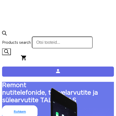
Products search
0,00
€
0
Cart
Remont
nutitelefonide, tahvelarvutite ja
sülearvutite TALLINNAS
Rohkem