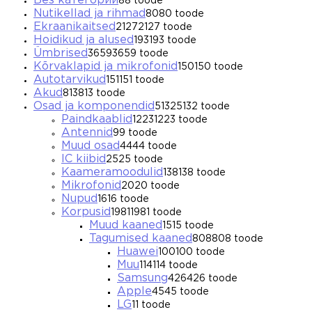
Без категории
8
8 toode
Nutikellad ja rihmad
80
80 toode
Ekraanikaitsed
2127
2127 toode
Hoidikud ja alused
193
193 toode
Ümbrised
3659
3659 toode
Kõrvaklapid ja mikrofonid
150
150 toode
Autotarvikud
151
151 toode
Akud
813
813 toode
Osad ja komponendid
5132
5132 toode
Paindkaablid
1223
1223 toode
Antennid
9
9 toode
Muud osad
44
44 toode
IC kiibid
25
25 toode
Kaameramoodulid
138
138 toode
Mikrofonid
20
20 toode
Nupud
16
16 toode
Korpusid
1981
1981 toode
Muud kaaned
15
15 toode
Tagumised kaaned
808
808 toode
Huawei
100
100 toode
Muu
114
114 toode
Samsung
426
426 toode
Apple
45
45 toode
LG
1
1 toode