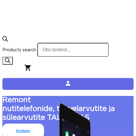
Products search
0,00
€
0
Cart
Remont
nutitelefonide, tahvelarvutite ja
sülearvutite TALLINNAS
Rohkem