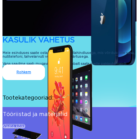
KASULIK VAHETUS
Meie esinduses saate osta uue seadme allahindlusega, mis võrdub teie vana
nutitelefoni, tahvelarvuti või sülearvuti väärtusega.
Vana seadme saab mugavalt ja kontaktivabalt saata meile pakiautomaadi
kaudu.
Rohkem
Tootekategooriad:
Tööriistad ja materjalid
Vaata kõiki