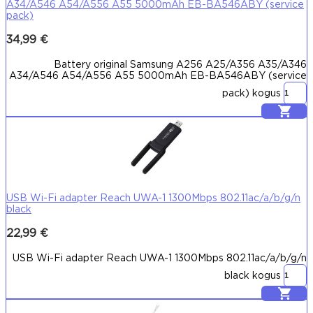
A34/A546 A54/A556 A55 5000mAh EB-BA546ABY (service
pack)
34,99
€
Battery original Samsung A256 A25/A356 A35/A346
A34/A546 A54/A556 A55 5000mAh EB-BA546ABY (service
pack) kogus
Lisa korvi
USB Wi-Fi adapter Reach UWA-1 1300Mbps 802.11ac/a/b/g/n
black
22,99
€
USB Wi-Fi adapter Reach UWA-1 1300Mbps 802.11ac/a/b/g/n
black kogus
Lisa korvi