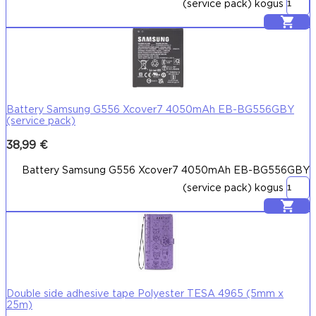
(service pack) kogus
Lisa korvi
Battery Samsung G556 Xcover7 4050mAh EB-BG556GBY
(service pack)
38,99
€
Battery Samsung G556 Xcover7 4050mAh EB-BG556GBY
(service pack) kogus
Lisa korvi
Double side adhesive tape Polyester TESA 4965 (5mm x
25m)