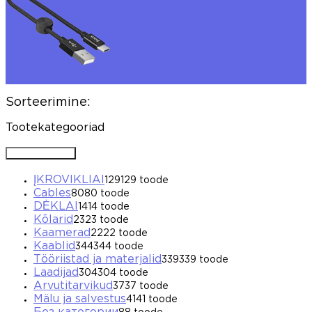
Sorteerimine:
Tootekategooriad
Avada / Sulgeda
ĮKROVIKLIAI
129
129 toode
Cables
80
80 toode
DĖKLAI
14
14 toode
Kõlarid
23
23 toode
Kaamerad
22
22 toode
Kaablid
344
344 toode
Tööriistad ja materjalid
339
339 toode
Laadijad
304
304 toode
Arvutitarvikud
37
37 toode
Mälu ja salvestus
41
41 toode