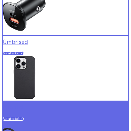
Ümbrised
Vaata kõiki
Kaablid
Vaata kõiki