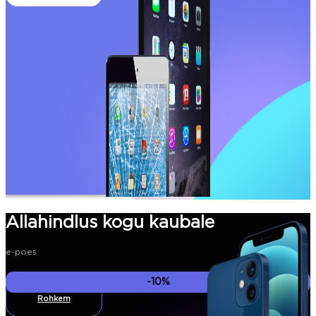
Allahindlus kogu kaubale
e-poes
-10%
Rohkem