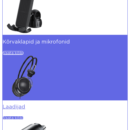
Kõrvaklapid ja mikrofonid
Vaata kõiki
Laadijad
Vaata kõiki