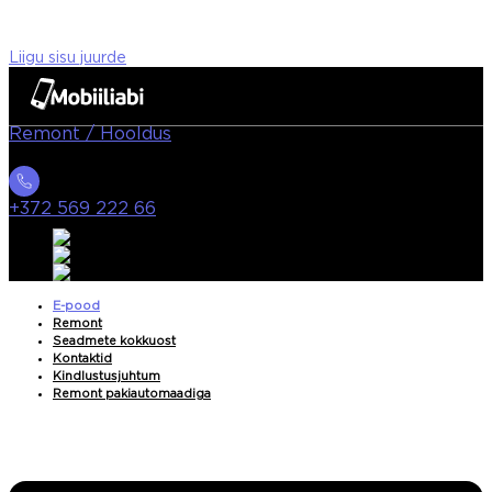
Liigu sisu juurde
Remont / Hooldus
+372 569 222 66
E-pood
Remont
Seadmete kokkuost
Kontaktid
Kindlustusjuhtum
Remont pakiautomaadiga