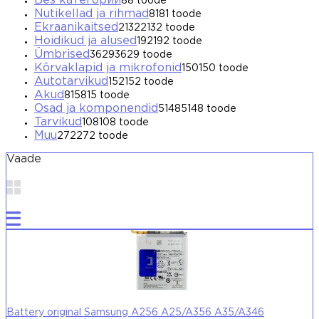
Без категории
8
8 toode
Nutikellad ja rihmad
81
81 toode
Ekraanikaitsed
2132
2132 toode
Hoidikud ja alused
192
192 toode
Ümbrised
3629
3629 toode
Kõrvaklapid ja mikrofonid
150
150 toode
Autotarvikud
152
152 toode
Akud
815
815 toode
Osad ja komponendid
5148
5148 toode
Tarvikud
108
108 toode
Muu
272
272 toode
Vaade
Battery original Samsung A256 A25/A356 A35/A346