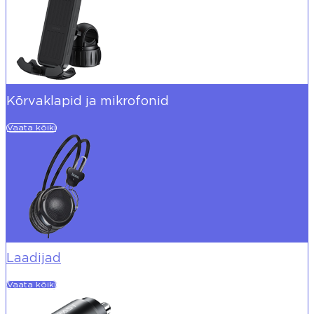
Kõrvaklapid ja mikrofonid
Vaata kõiki
Laadijad
Vaata kõiki