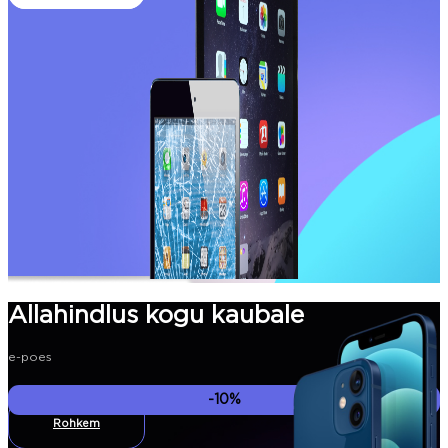
Allahindlus kogu kaubale
e-poes
-10%
Rohkem