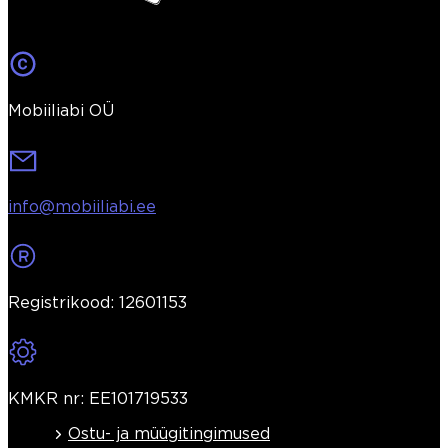
Mobiiliabi OÜ
info@mobiiliabi.ee
Registrikood: 12601153
KMKR nr: EE101719533
Ostu- ja müügitingimused