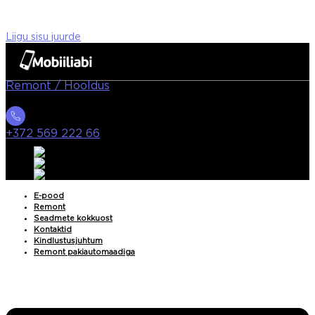
Liigu sisu juurde
Remont / Hooldus
+372 569 222 66
E-pood
Remont
Seadmete kokkuost
Kontaktid
Kindlustusjuhtum
Remont pakiautomaadiga