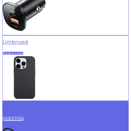
Ümbrised
Vaata kõiki
Kaablid
Vaata kõiki