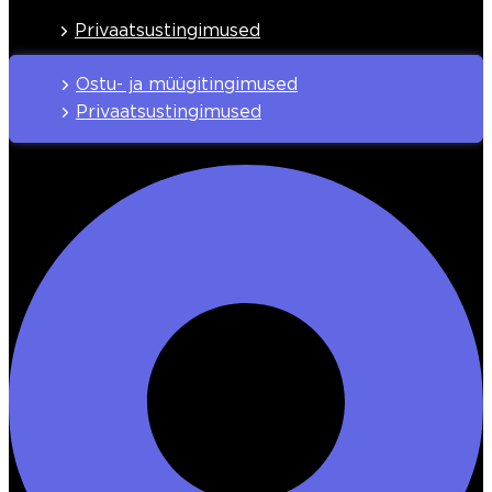
Privaatsustingimused
Ostu- ja müügitingimused
Privaatsustingimused