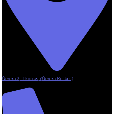
Ümera 3, II korrus, (Ümera Keskus)