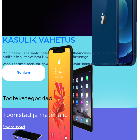
KASULIK VAHETUS
Meie esinduses saate osta uue seadme allahindlusega, mis võrdub teie vana
nutitelefoni, tahvelarvuti või sülearvuti väärtusega.
Vana seadme saab mugavalt ja kontaktivabalt saata meile pakiautomaadi
kaudu.
Rohkem
Tootekategooriad:
Tööriistad ja materjalid
Vaata kõiki