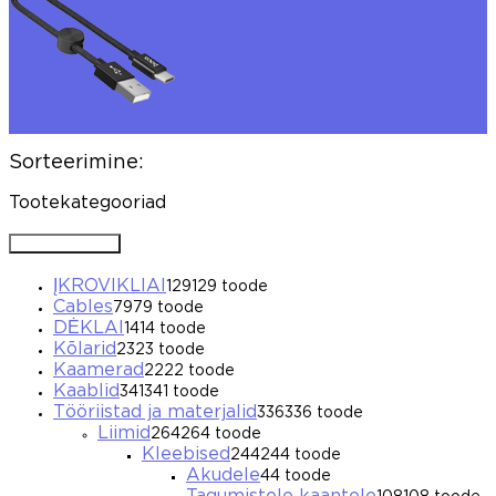
Sorteerimine:
Tootekategooriad
Avada / Sulgeda
ĮKROVIKLIAI
129
129 toode
Cables
79
79 toode
DĖKLAI
14
14 toode
Kõlarid
23
23 toode
Kaamerad
22
22 toode
Kaablid
341
341 toode
Tööriistad ja materjalid
336
336 toode
Liimid
264
264 toode
Kleebised
244
244 toode
Akudele
4
4 toode