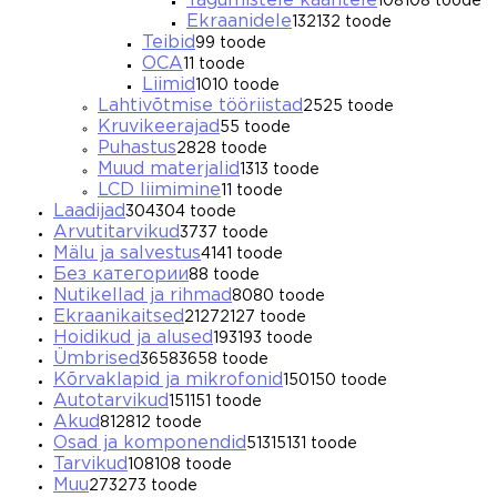
Tagumistele kaantele
108
108 toode
Ekraanidele
132
132 toode
Teibid
9
9 toode
OCA
1
1 toode
Liimid
10
10 toode
Lahtivõtmise tööriistad
25
25 toode
Kruvikeerajad
5
5 toode
Puhastus
28
28 toode
Muud materjalid
13
13 toode
LCD liimimine
1
1 toode
Laadijad
304
304 toode
Arvutitarvikud
37
37 toode
Mälu ja salvestus
41
41 toode
Без категории
8
8 toode
Nutikellad ja rihmad
80
80 toode
Ekraanikaitsed
2127
2127 toode
Hoidikud ja alused
193
193 toode
Ümbrised
3658
3658 toode
Kõrvaklapid ja mikrofonid
150
150 toode
Autotarvikud
151
151 toode
Akud
812
812 toode
Osad ja komponendid
5131
5131 toode
Tarvikud
108
108 toode
Muu
273
273 toode