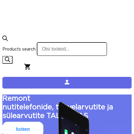
Products search
0,00
€
0
Cart
Remont
nutitelefonide, tahvelarvutite ja
sülearvutite TALLINNAS
Rohkem