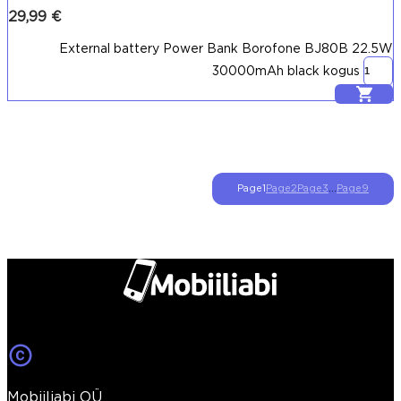
29,99
€
External battery Power Bank Borofone BJ80B 22.5W
30000mAh black kogus
Lisa korvi
Page
1
Page
2
Page
3
…
Page
9
Mobiiliabi OÜ