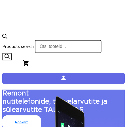
Products search
0,00
€
0
Cart
Remont
nutitelefonide, tahvelarvutite ja
sülearvutite TALLINNAS
Rohkem