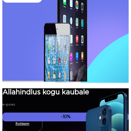
Allahindlus kogu kaubale
e-poes
-10%
Rohkem