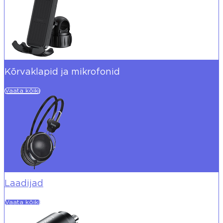
Kõrvaklapid ja mikrofonid
Vaata kõiki
Laadijad
Vaata kõiki