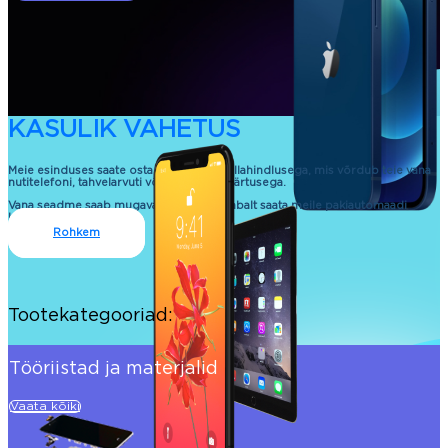
KASULIK VAHETUS
Meie esinduses saate osta uue seadme allahindlusega, mis võrdub teie vana
nutitelefoni, tahvelarvuti või sülearvuti väärtusega.
Vana seadme saab mugavalt ja kontaktivabalt saata meile pakiautomaadi
kaudu.
Rohkem
Tootekategooriad:
Tööriistad ja materjalid
Vaata kõiki