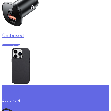
Ümbrised
Vaata kõiki
Kaablid
Vaata kõiki