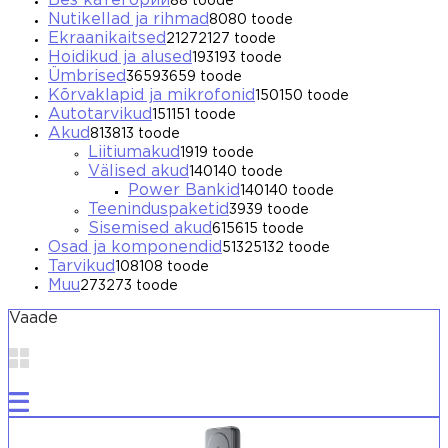
Без категории
8
8 toode
Nutikellad ja rihmad
80
80 toode
Ekraanikaitsed
2127
2127 toode
Hoidikud ja alused
193
193 toode
Ümbrised
3659
3659 toode
Kõrvaklapid ja mikrofonid
150
150 toode
Autotarvikud
151
151 toode
Akud
813
813 toode
Liitiumakud
19
19 toode
Välised akud
140
140 toode
Power Bankid
140
140 toode
Teeninduspaketid
39
39 toode
Sisemised akud
615
615 toode
Osad ja komponendid
5132
5132 toode
Tarvikud
108
108 toode
Muu
273
273 toode
Vaade