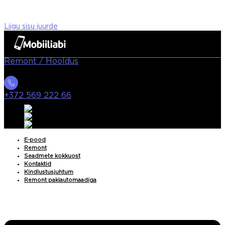
Liigu sisu juurde
Remont / Hooldus
+372 569 222 66
E-pood
Remont
Seadmete kokkuost
Kontaktid
Kindlustusjuhtum
Remont pakiautomaadiga