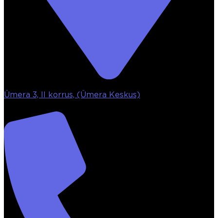
Ümera 3, II korrus, (Ümera Keskus)