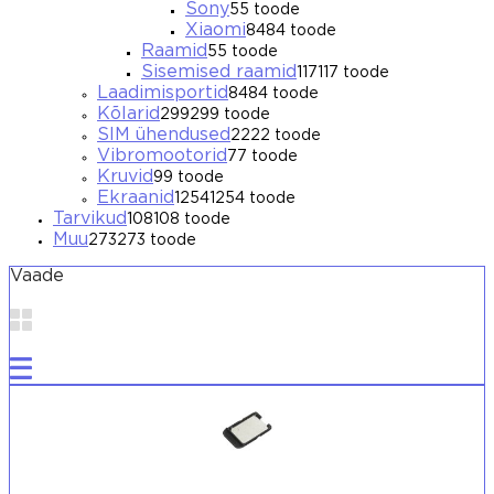
Sony
5
5 toode
Xiaomi
84
84 toode
Raamid
5
5 toode
Sisemised raamid
117
117 toode
Laadimisportid
84
84 toode
Kõlarid
299
299 toode
SIM ühendused
22
22 toode
Vibromootorid
7
7 toode
Kruvid
9
9 toode
Ekraanid
1254
1254 toode
Tarvikud
108
108 toode
Muu
273
273 toode
Vaade