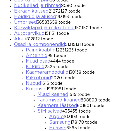
Без категории
8
8 toode
Nutikellad ja rihmad
80
80 toode
Ekraanikaitsed
2127
2127 toode
Hoidikud ja alused
193
193 toode
Ümbrised
3658
3658 toode
Kõrvaklapid ja mikrofonid
150
150 toode
Autotarvikud
151
151 toode
Akud
812
812 toode
Osad ja komponendid
5131
5131 toode
Paindkaablid
1223
1223 toode
Antennid
9
9 toode
Muud osad
44
44 toode
IC kiibid
25
25 toode
Kaameramoodulid
138
138 toode
Mikrofonid
20
20 toode
Nupud
16
16 toode
Korpusid
1981
1981 toode
Muud kaaned
15
15 toode
Tagumised kaaned
808
808 toode
Kaamera läätsed
601
601 toode
SIM salvad
435
435 toode
Apple
103
103 toode
Samsung
178
178 toode
Huawei
65
65 toode