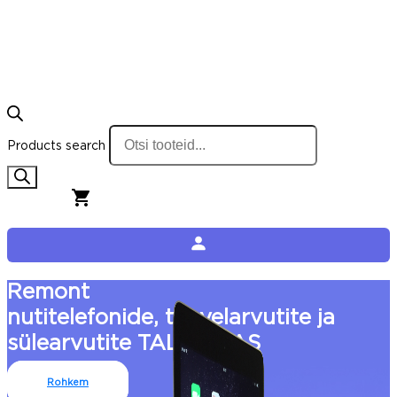
Products search
0,00
€
0
Cart
Remont
nutitelefonide, tahvelarvutite ja
sülearvutite TALLINNAS
Rohkem