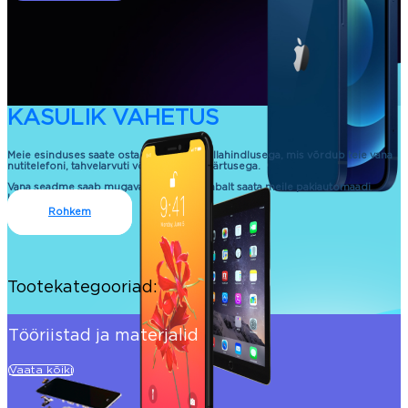
KASULIK VAHETUS
Meie esinduses saate osta uue seadme allahindlusega, mis võrdub teie vana
nutitelefoni, tahvelarvuti või sülearvuti väärtusega.
Vana seadme saab mugavalt ja kontaktivabalt saata meile pakiautomaadi
kaudu.
Rohkem
Tootekategooriad:
Tööriistad ja materjalid
Vaata kõiki