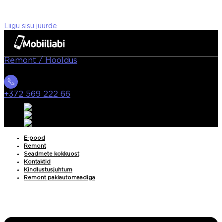
Liigu sisu juurde
Remont / Hooldus
+372 569 222 66
E-pood
Remont
Seadmete kokkuost
Kontaktid
Kindlustusjuhtum
Remont pakiautomaadiga