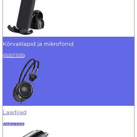
Kõrvaklapid ja mikrofonid
Vaata kõiki
Laadijad
Vaata kõiki