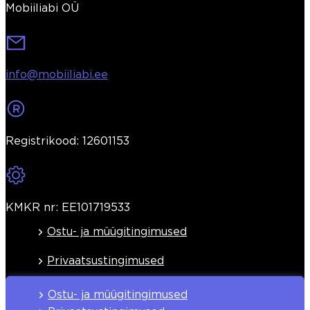
Mobiiliabi OÜ
info@mobiiliabi.ee
Registrikood: 12601153
KMKR nr: EE101719533
Ostu- ja müügitingimused
Privaatsustingimused
Ostu- ja müügitingimused