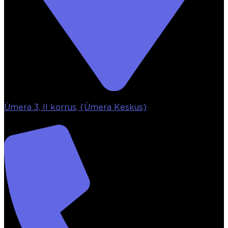
Ümera 3, II korrus, (Ümera Keskus)