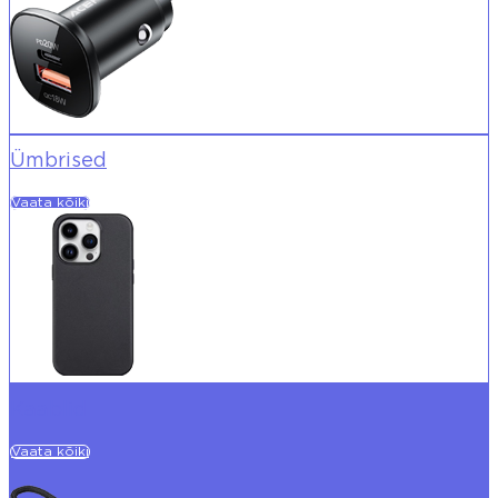
Ümbrised
Vaata kõiki
Kaablid
Vaata kõiki