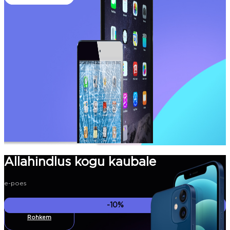
Allahindlus kogu kaubale
e-poes
-10%
Rohkem