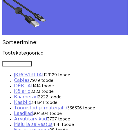
Sorteerimine:
Tootekategooriad
Avada / Sulgeda
ĮKROVIKLIAI
129
129 toode
Cables
79
79 toode
DĖKLAI
14
14 toode
Kõlarid
23
23 toode
Kaamerad
22
22 toode
Kaablid
341
341 toode
Tööriistad ja materjalid
336
336 toode
Laadijad
304
304 toode
Arvutitarvikud
37
37 toode
Mälu ja salvestus
41
41 toode