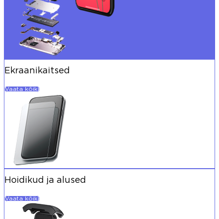
Ekraanikaitsed
Vaata kõiki
Hoidikud ja alused
Vaata kõiki