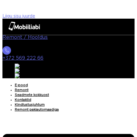
Liigu sisu juurde
Remont / Hooldus
+372 569 222 66
E-pood
Remont
Seadmete kokkuost
Kontaktid
Kindlustusjuhtum
Remont pakiautomaadiga