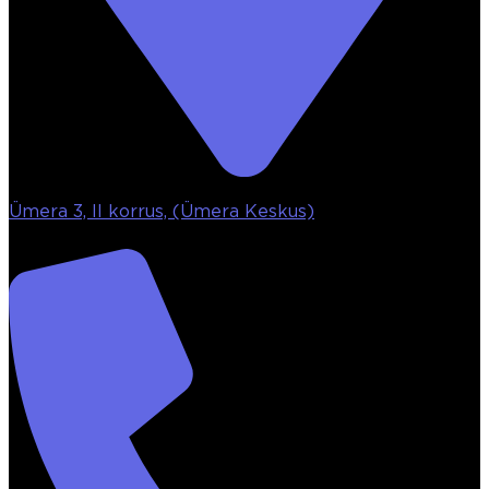
Ümera 3, II korrus, (Ümera Keskus)