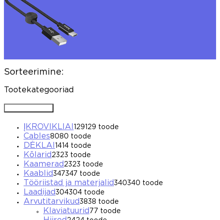
Sorteerimine:
Tootekategooriad
Avada / Sulgeda
ĮKROVIKLIAI
129
129 toode
Cables
80
80 toode
DĖKLAI
14
14 toode
Kõlarid
23
23 toode
Kaamerad
23
23 toode
Kaablid
347
347 toode
Tööriistad ja materjalid
340
340 toode
Laadijad
304
304 toode
Arvutitarvikud
38
38 toode
Klaviatuurid
7
7 toode