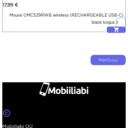
17,99
€
Mouse OMC529RWB wireless (RECHARGEABLE USB-C) ,
black kogus
Lisa korvi
Page
1
Page
2
Mobiiliabi OÜ