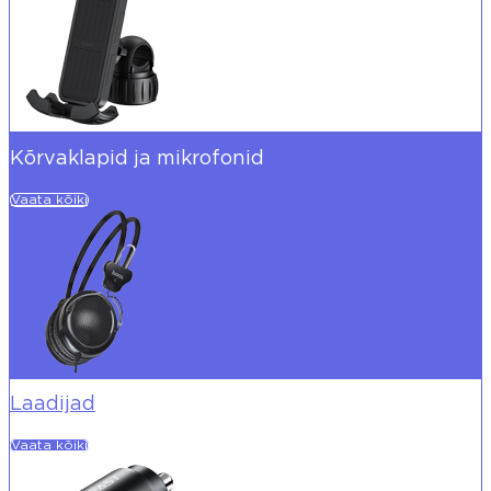
Kõrvaklapid ja mikrofonid
Vaata kõiki
Laadijad
Vaata kõiki