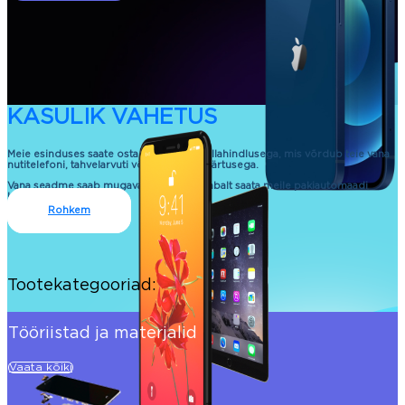
KASULIK VAHETUS
Meie esinduses saate osta uue seadme allahindlusega, mis võrdub teie vana
nutitelefoni, tahvelarvuti või sülearvuti väärtusega.
Vana seadme saab mugavalt ja kontaktivabalt saata meile pakiautomaadi
kaudu.
Rohkem
Tootekategooriad:
Tööriistad ja materjalid
Vaata kõiki