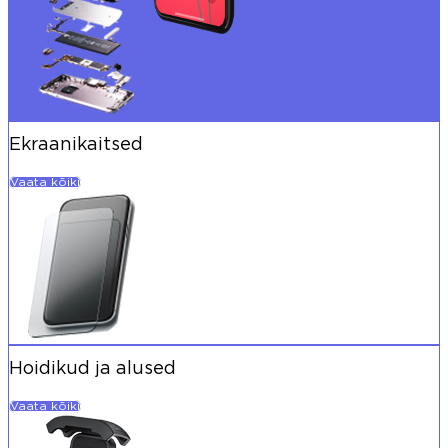
Ekraanikaitsed
Vaata kõiki
Hoidikud ja alused
Vaata kõiki