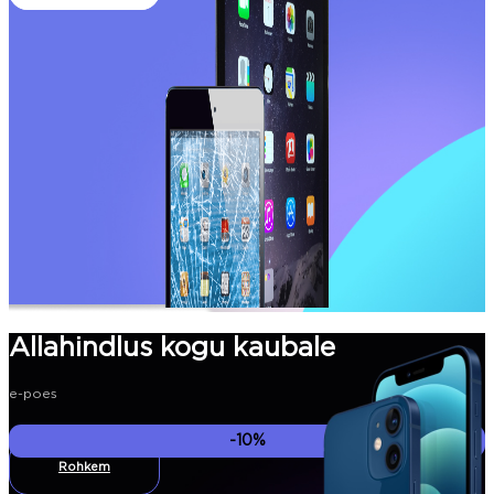
Allahindlus kogu kaubale
e-poes
-10%
Rohkem