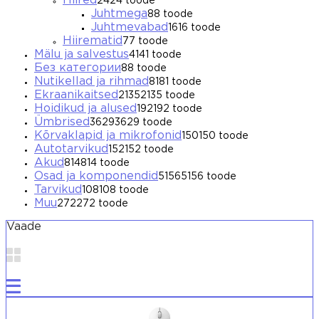
Hiired
24
24 toode
Juhtmega
8
8 toode
Juhtmevabad
16
16 toode
Hiirematid
7
7 toode
Mälu ja salvestus
41
41 toode
Без категории
8
8 toode
Nutikellad ja rihmad
81
81 toode
Ekraanikaitsed
2135
2135 toode
Hoidikud ja alused
192
192 toode
Ümbrised
3629
3629 toode
Kõrvaklapid ja mikrofonid
150
150 toode
Autotarvikud
152
152 toode
Akud
814
814 toode
Osad ja komponendid
5156
5156 toode
Tarvikud
108
108 toode
Muu
272
272 toode
Vaade