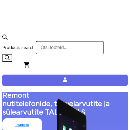
Products search
0,00
€
0
Cart
Remont
nutitelefonide, tahvelarvutite ja
sülearvutite TALLINNAS
Rohkem