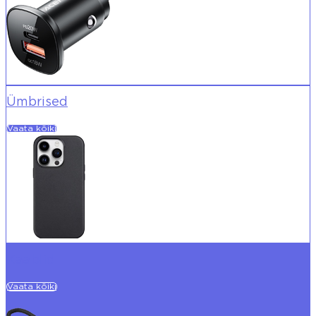
Ümbrised
Vaata kõiki
Kaablid
Vaata kõiki