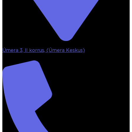
Ümera 3, II korrus, (Ümera Keskus)