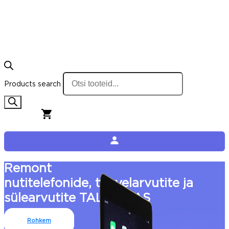
Products search
0,00
€
0
Cart
Remont
nutitelefonide, tahvelarvutite ja
sülearvutite TALLINNAS
Rohkem