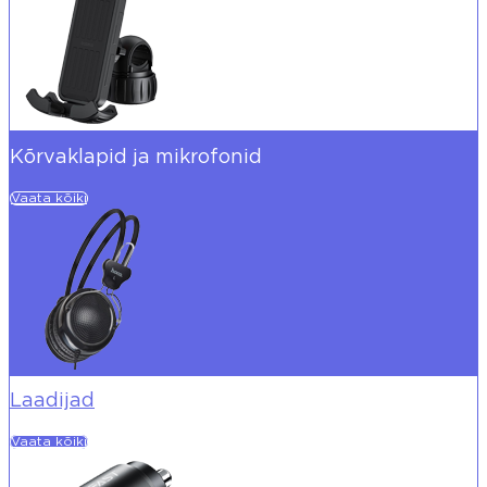
Kõrvaklapid ja mikrofonid
Vaata kõiki
Laadijad
Vaata kõiki