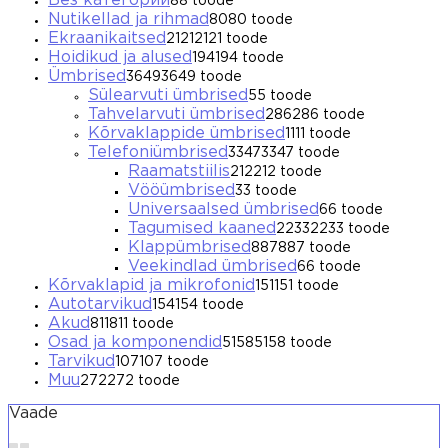
Без категории
8
8 toode
Nutikellad ja rihmad
80
80 toode
Ekraanikaitsed
2121
2121 toode
Hoidikud ja alused
194
194 toode
Ümbrised
3649
3649 toode
Sülearvuti ümbrised
5
5 toode
Tahvelarvuti ümbrised
286
286 toode
Kõrvaklappide ümbrised
11
11 toode
Telefoniümbrised
3347
3347 toode
Raamatstiilis
212
212 toode
Vööümbrised
3
3 toode
Universaalsed ümbrised
6
6 toode
Tagumised kaaned
2233
2233 toode
Klappümbrised
887
887 toode
Veekindlad ümbrised
6
6 toode
Kõrvaklapid ja mikrofonid
151
151 toode
Autotarvikud
154
154 toode
Akud
811
811 toode
Osad ja komponendid
5158
5158 toode
Tarvikud
107
107 toode
Muu
272
272 toode
Vaade