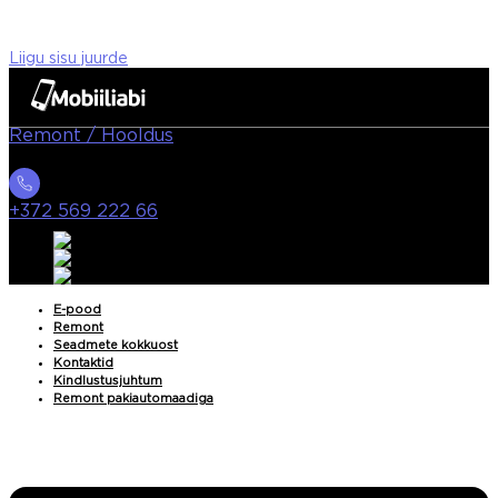
Liigu sisu juurde
Remont / Hooldus
+372 569 222 66
E-pood
Remont
Seadmete kokkuost
Kontaktid
Kindlustusjuhtum
Remont pakiautomaadiga