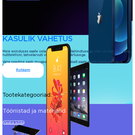
KASULIK VAHETUS
Meie esinduses saate osta uue seadme allahindlusega, mis võrdub teie vana
nutitelefoni, tahvelarvuti või sülearvuti väärtusega.
Vana seadme saab mugavalt ja kontaktivabalt saata meile pakiautomaadi
kaudu.
Rohkem
Tootekategooriad:
Tööriistad ja materjalid
Vaata kõiki