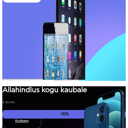
Allahindlus kogu kaubale
e-poes
-10%
Rohkem