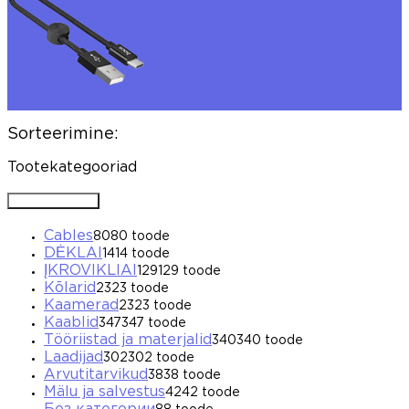
Sorteerimine:
Tootekategooriad
Avada / Sulgeda
Cables
80
80 toode
DĖKLAI
14
14 toode
ĮKROVIKLIAI
129
129 toode
Kõlarid
23
23 toode
Kaamerad
23
23 toode
Kaablid
347
347 toode
Tööriistad ja materjalid
340
340 toode
Laadijad
302
302 toode
Arvutitarvikud
38
38 toode
Mälu ja salvestus
42
42 toode