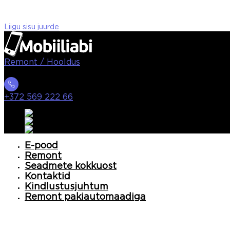
Liigu sisu juurde
Remont / Hooldus
+372 569 222 66
E-pood
Remont
Seadmete kokkuost
Kontaktid
Kindlustusjuhtum
Remont pakiautomaadiga