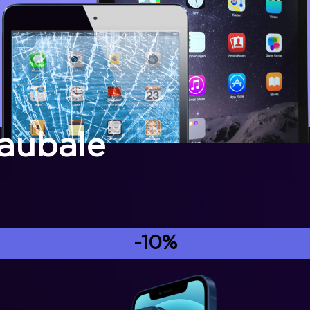
kaubale
-10%