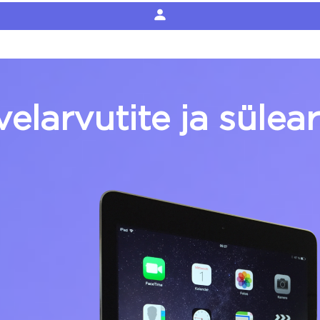
hvelarvutite ja sül