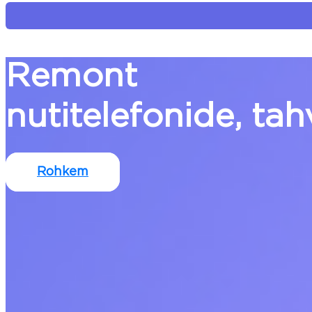
Remont
nutitelefonide, ta
Rohkem