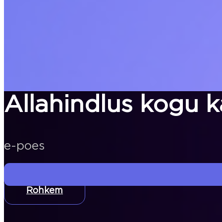
Allahindlus kogu 
e-poes
Rohkem