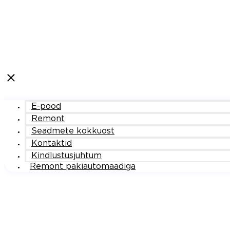
E-pood
Remont
Seadmete kokkuost
Kontaktid
Kindlustusjuhtum
Remont pakiautomaadiga