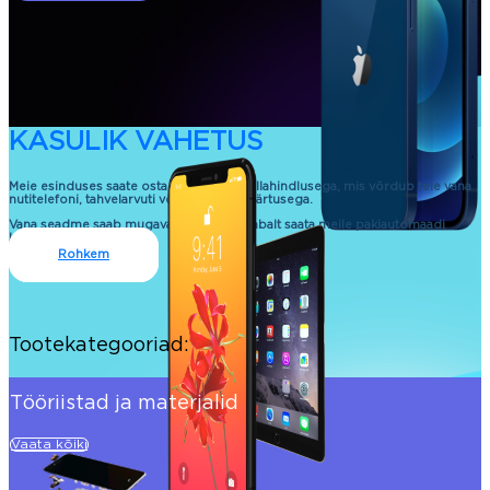
KASULIK VAHETUS
Meie esinduses saate osta uue seadme allahindlusega, mis võrdub teie vana
nutitelefoni, tahvelarvuti või sülearvuti väärtusega.
Vana seadme saab mugavalt ja kontaktivabalt saata meile pakiautomaadi
kaudu.
Rohkem
Tootekategooriad:
Tööriistad ja materjalid
Vaata kõiki