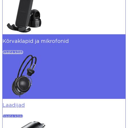
Kõrvaklapid ja mikrofonid
Vaata kõiki
Laadijad
Vaata kõiki