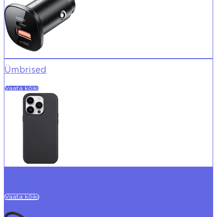
Ümbrised
Vaata kõiki
Kaablid
Vaata kõiki