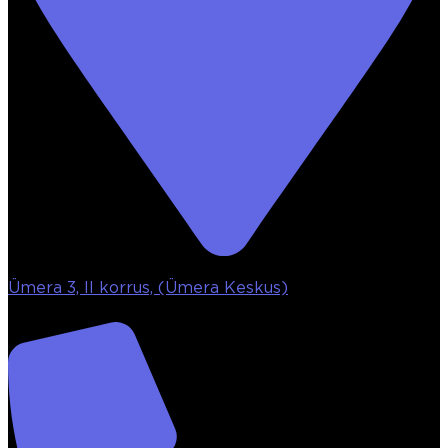
Ümera 3, II korrus, (Ümera Keskus)