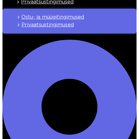
Privaatsustingimused
Ostu- ja müügitingimused
Privaatsustingimused