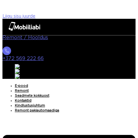
Liigu sisu juurde
Remont / Hooldus
+372 569 222 66
E-pood
Remont
Seadmete kokkuost
Kontaktid
Kindlustusjuhtum
Remont pakiautomaadiga