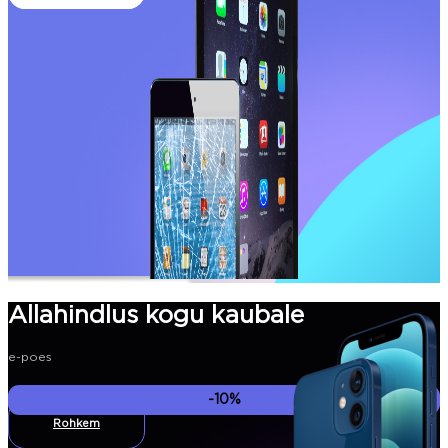
Allahindlus kogu kaubale
e-poes
-10%
Rohkem