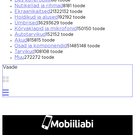
Без категории
8
8 toode
Nutikellad ja rihmad
81
81 toode
Ekraanikaitsed
2132
2132 toode
Hoidikud ja alused
192
192 toode
Ümbrised
3629
3629 toode
Kõrvaklapid ja mikrofonid
150
150 toode
Autotarvikud
152
152 toode
Akud
815
815 toode
Osad ja komponendid
5148
5148 toode
Tarvikud
108
108 toode
Muu
272
272 toode
Vaade