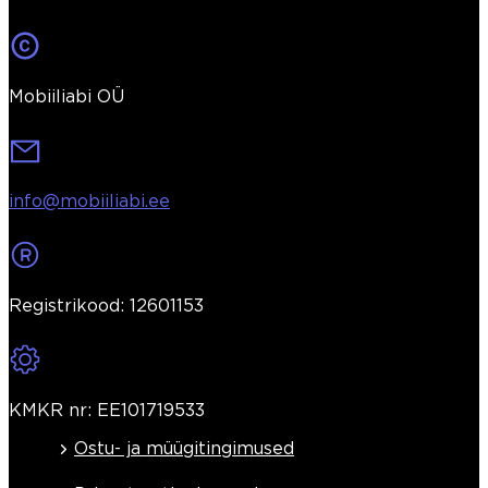
Mobiiliabi OÜ
info@mobiiliabi.ee
Registrikood: 12601153
KMKR nr: EE101719533
Ostu- ja müügitingimused