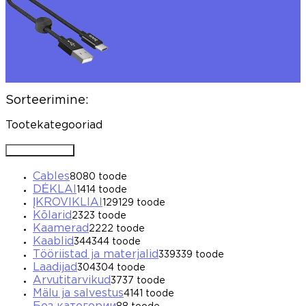
Sorteerimine:
Tootekategooriad
Avada / Sulgeda
Cables
80
80 toode
DĖKLAI
14
14 toode
ĮKROVIKLIAI
129
129 toode
Kõlarid
23
23 toode
Kaamerad
22
22 toode
Kaablid
344
344 toode
Tööriistad ja materjalid
339
339 toode
Laadijad
304
304 toode
Arvutitarvikud
37
37 toode
Mälu ja salvestus
41
41 toode