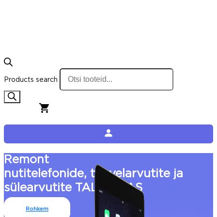
Products search
0,00
€
0
Cart
Remont
nutitelefonide, tahvelarvutite ja
sülearvutite TALLINNAS
Rohkem