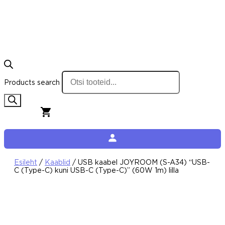
Products search
0,00
€
0
Cart
Esileht
/
Kaablid
/ USB kaabel JOYROOM (S-A34) “USB-
C (Type-C) kuni USB-C (Type-C)” (60W 1m) lilla