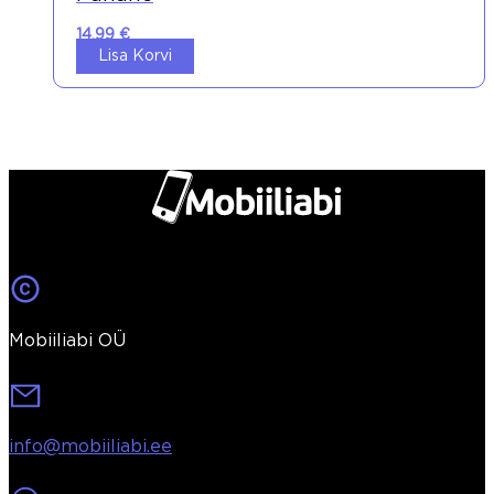
14,99
€
Lisa Korvi
Mobiiliabi OÜ
info@mobiiliabi.ee