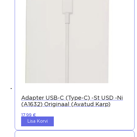
Adapter USB-C (Type-C) -st USD -ni
(A1632) Originaal (avatud Karp)
17,99
€
Lisa Korvi