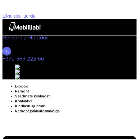
Liigu sisu juurde
Remont / Hooldus
+372 569 222 66
E-pood
Remont
Seadmete kokkuost
Kontaktid
Kindlustusjuhtum
Remont pakiautomaadiga