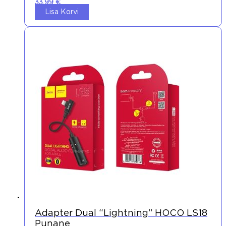
33,99
€
Lisa Korvi
Adapter Dual “lightning” HOCO LS18
Punane