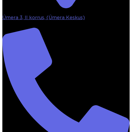
Ümera 3, II korrus, (Ümera Keskus)