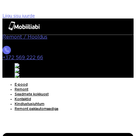
Liigu sisu juurde
Remont / Hooldus
+372 569 222 66
E-pood
Remont
Seadmete kokkuost
Kontaktid
Kindlustusjuhtum
Remont pakiautomaadiga