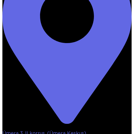
Ümera 3, II korrus, (Ümera Keskus)