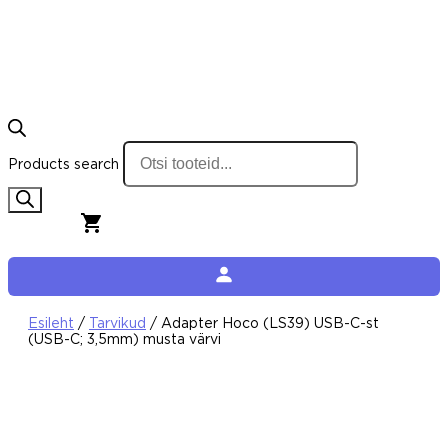
Products search
0,00
€
0
Cart
Esileht
/
Tarvikud
/ Adapter Hoco (LS39) USB-C-st
(USB-C; 3,5mm) musta värvi