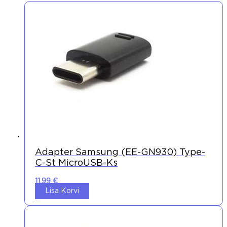
Adapter Samsung (EE-GN930) Type-
C-St MicroUSB-Ks
11,99
€
Lisa Korvi