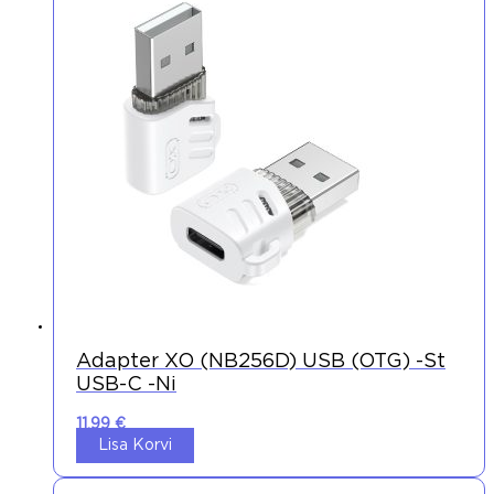
Adapter XO (NB256D) USB (OTG) -st
USB-C -ni
11,99
€
Lisa Korvi