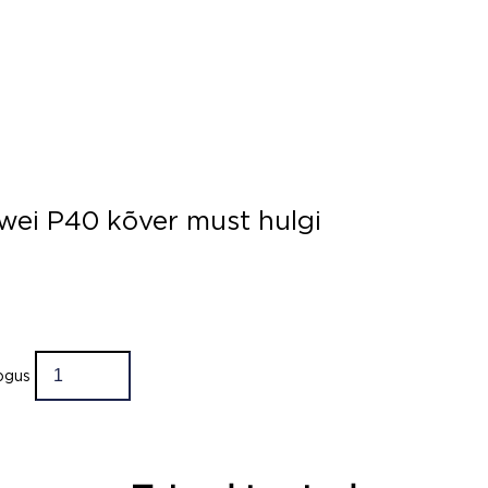
awei P40 kõver must hulgi
kogus