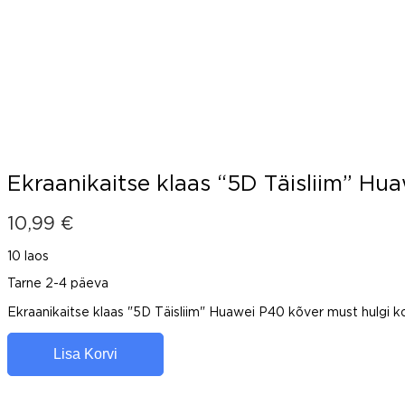
Ekraanikaitse klaas “5D Täisliim” Hu
10,99
€
10 laos
Tarne 2-4 päeva
Ekraanikaitse klaas "5D Täisliim" Huawei P40 kõver must hulgi 
Lisa Korvi