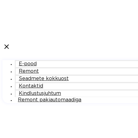
E-pood
Remont
Seadmete kokkuost
Kontaktid
Kindlustusjuhtum
Remont pakiautomaadiga