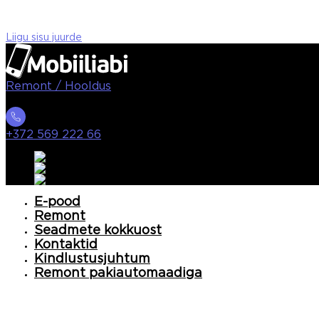
Liigu sisu juurde
Remont / Hooldus
+372 569 222 66
E-pood
Remont
Seadmete kokkuost
Kontaktid
Kindlustusjuhtum
Remont pakiautomaadiga