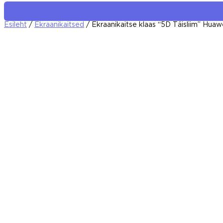
Esileht
/
Ekraanikaitsed
/ Ekraanikaitse klaas “5D Täisliim” Huaw