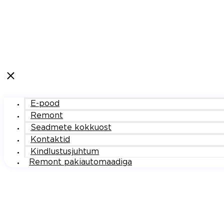
E-pood
Remont
Seadmete kokkuost
Kontaktid
Kindlustusjuhtum
Remont pakiautomaadiga