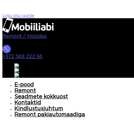
Liigu sisu juurde
Remont / Hooldus
+372 569 222 66
E-pood
Remont
Seadmete kokkuost
Kontaktid
Kindlustusjuhtum
Remont pakiautomaadiga