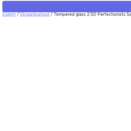
Esileht
/
Ekraanikaitsed
/ Tempered glass 2.5D Perfectionists 