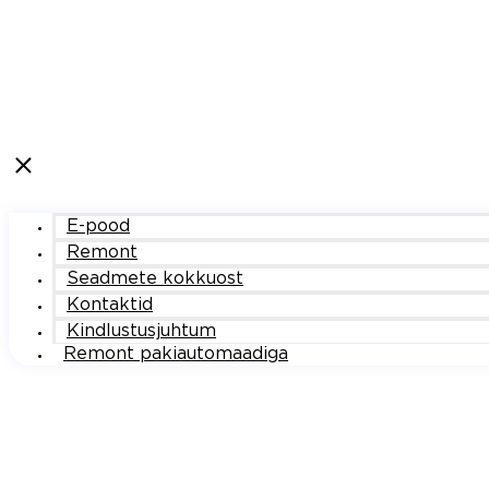
E-pood
Remont
Seadmete kokkuost
Kontaktid
Kindlustusjuhtum
Remont pakiautomaadiga