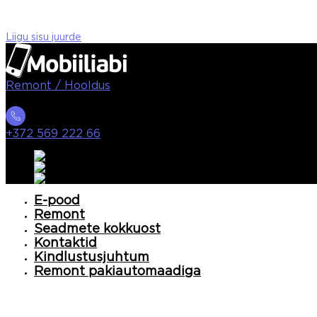
Liigu sisu juurde
Remont / Hooldus
+372 569 222 66
E-pood
Remont
Seadmete kokkuost
Kontaktid
Kindlustusjuhtum
Remont pakiautomaadiga