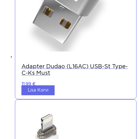
Adapter Dudao (L16AC) USB-St Type-
C-Ks Must
11,99
€
Lisa Korvi