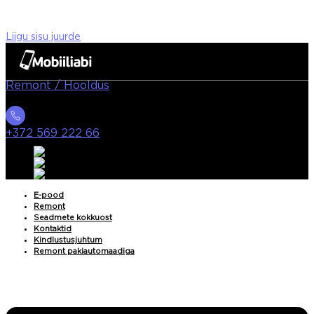
Liigu sisu juurde
Remont / Hooldus
+372 569 222 66
E-pood
Remont
Seadmete kokkuost
Kontaktid
Kindlustusjuhtum
Remont pakiautomaadiga