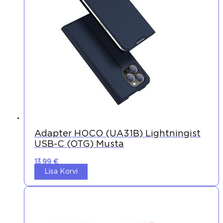
Adapter HOCO (UA31B) Lightningist
USB-C (OTG) Musta
13,99
€
Lisa Korvi