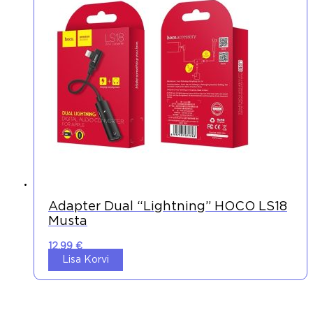
Adapter Dual “lightning” HOCO LS18
Musta
12,99
€
Lisa Korvi