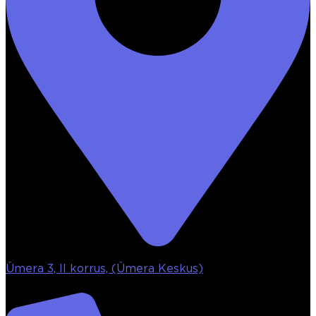
Ümera 3, II korrus, (Ümera Keskus)