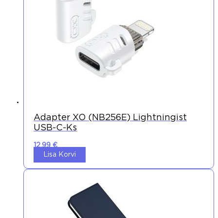
Adapter XO (NB256E) Lightningist
USB-C-Ks
12,99
€
Lisa Korvi