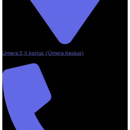
Ümera 3, II korrus, (Ümera Keskus)