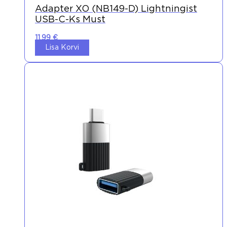
Adapter XO (NB149-D) Lightningist
USB-C-Ks Must
11,99
€
Lisa Korvi