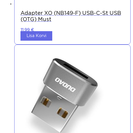
Adapter XO (NB149-F) USB-C-St USB
(OTG) Must
11,99
€
Lisa Korvi