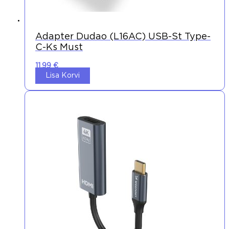
Adapter Dudao (L16AC) USB-St Type-
C-Ks Must
11,99
€
Lisa Korvi