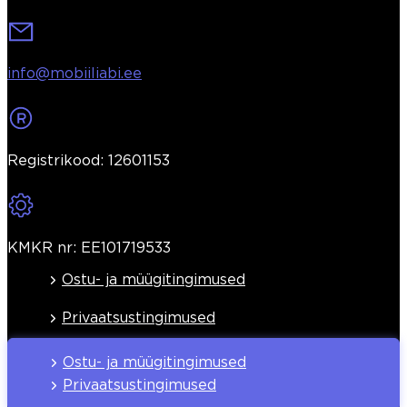
info@mobiiliabi.ee
Registrikood: 12601153
KMKR nr: EE101719533
Ostu- ja müügitingimused
Privaatsustingimused
Ostu- ja müügitingimused
Privaatsustingimused