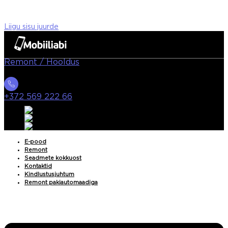
Liigu sisu juurde
Remont / Hooldus
+372 569 222 66
E-pood
Remont
Seadmete kokkuost
Kontaktid
Kindlustusjuhtum
Remont pakiautomaadiga