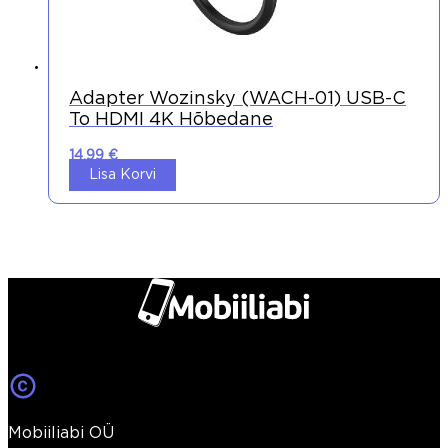
Adapter Wozinsky (WACH-01) USB-C
To HDMI 4K Hõbedane
14,99
€
Lisa Korvi
Mobiiliabi OÜ