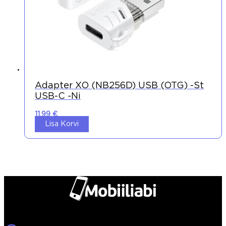
Adapter XO (NB256D) USB (OTG) -st
USB-C -ni
11,99
€
Lisa Korvi