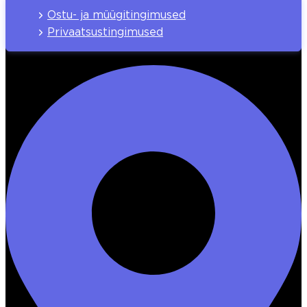
Ostu- ja müügitingimused
Privaatsustingimused