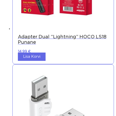
Adapter Dual “lightning” HOCO LS18
Punane
14,99
€
Lisa Korvi