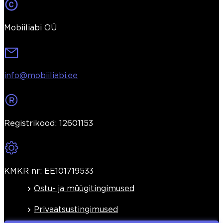
Mobiiliabi OÜ
info@mobiiliabi.ee
Registrikood: 12601153
KMKR nr: EE101719533
Ostu- ja müügitingimused
Privaatsustingimused