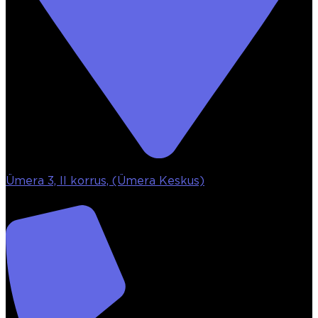
Ümera 3, II korrus, (Ümera Keskus)