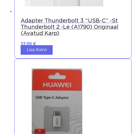
Adapter Thunderbolt 3 “USB-C” -st
Thunderbolt 2 -le (A1790) Originaal
(avatud Karp)
33,99
€
Lisa Korvi