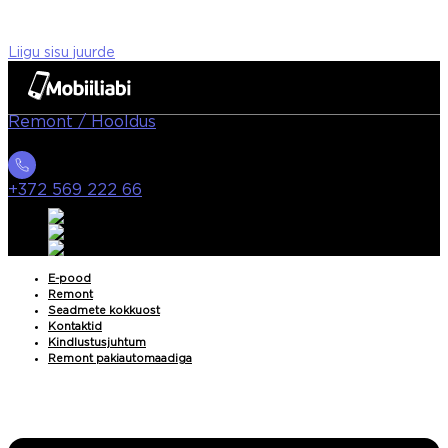
Liigu sisu juurde
Remont / Hooldus
+372 569 222 66
E-pood
Remont
Seadmete kokkuost
Kontaktid
Kindlustusjuhtum
Remont pakiautomaadiga