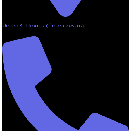
Ümera 3, II korrus, (Ümera Keskus)