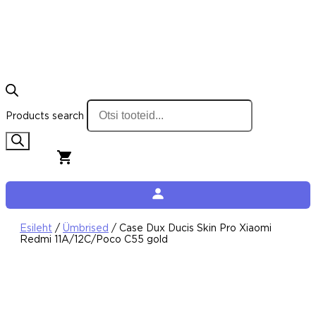
Products search
0,00
€
0
Cart
Esileht
/
Ümbrised
/ Case Dux Ducis Skin Pro Xiaomi
Redmi 11A/12C/Poco C55 gold