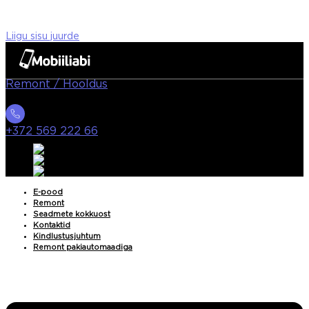
Liigu sisu juurde
Remont / Hooldus
+372 569 222 66
E-pood
Remont
Seadmete kokkuost
Kontaktid
Kindlustusjuhtum
Remont pakiautomaadiga