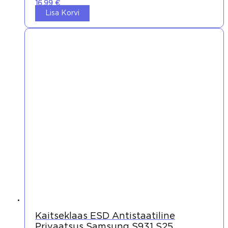
16,99
€
Lisa Korvi
Kaitseklaas ESD Antistaatiline
Privaatsus Samsung S931 S25