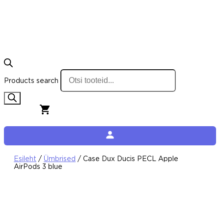
Products search
0,00
€
0
Cart
Esileht
/
Ümbrised
/ Case Dux Ducis PECL Apple
AirPods 3 blue