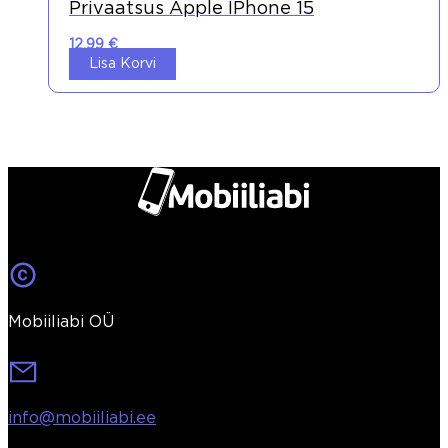
Privaatsus Apple IPhone 15
12,99
€
Lisa Korvi
Mobiiliabi OÜ
info@mobiiliabi.ee