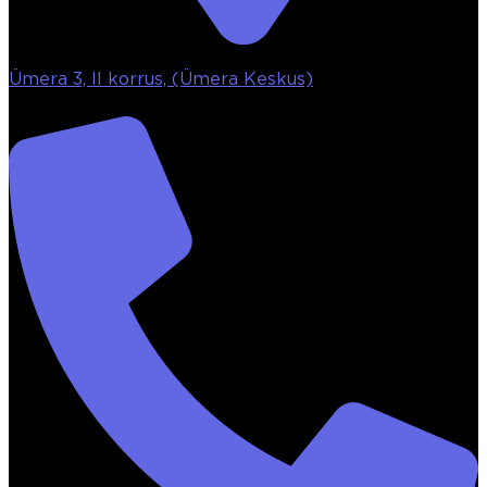
Ümera 3, II korrus, (Ümera Keskus)