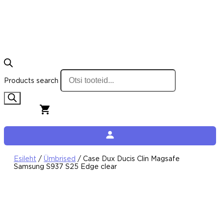
Products search
0,00
€
0
Cart
Esileht
/
Ümbrised
/ Case Dux Ducis Clin Magsafe
Samsung S937 S25 Edge clear