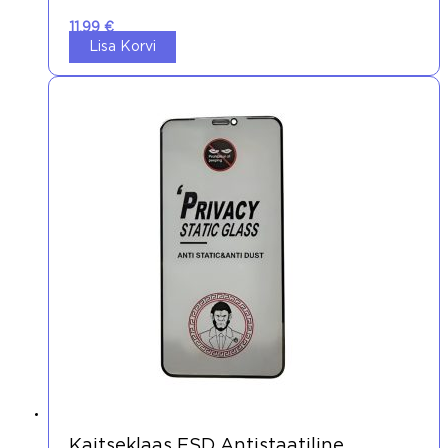
11,99
€
Lisa Korvi
Kaitseklaas ESD Antistaatiline