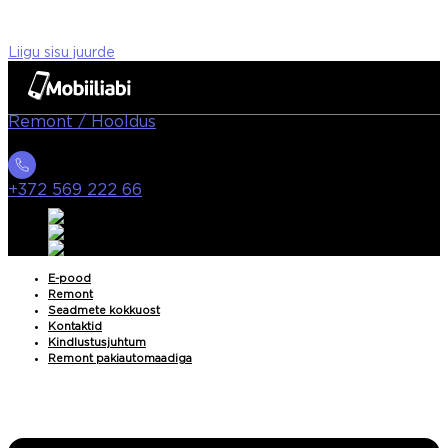
Liigu sisu juurde
Remont / Hooldus
+372 569 222 66
E-pood
Remont
Seadmete kokkuost
Kontaktid
Kindlustusjuhtum
Remont pakiautomaadiga