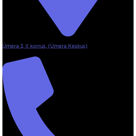
Ümera 3, II korrus, (Ümera Keskus)