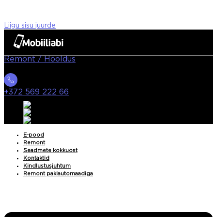
Liigu sisu juurde
Remont / Hooldus
+372 569 222 66
E-pood
Remont
Seadmete kokkuost
Kontaktid
Kindlustusjuhtum
Remont pakiautomaadiga