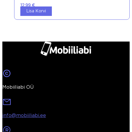
12,99
€
Lisa Korvi
Mobiiliabi OÜ
info@mobiiliabi.ee