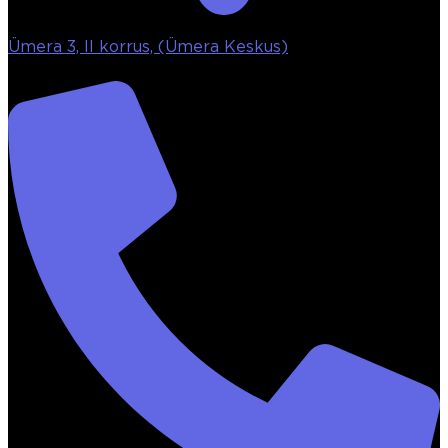
Ümera 3, II korrus, (Ümera Keskus)