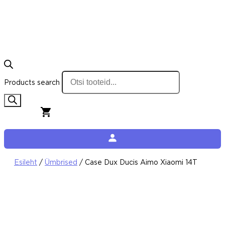
Products search
0,00
€
0
Cart
Esileht
/
Ümbrised
/ Case Dux Ducis Aimo Xiaomi 14T