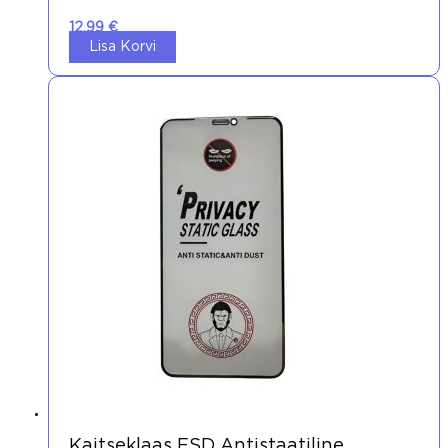
12,99
€
Lisa Korvi
Kaitseklaas ESD Antistaatiline