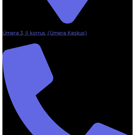
Ümera 3, II korrus, (Ümera Keskus)