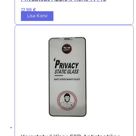
12,99
€
Lisa Korvi