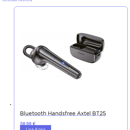
Seotud tooted
Bluetooth Handsfree Axtel BT25
58,99
€
Lisa Korvi