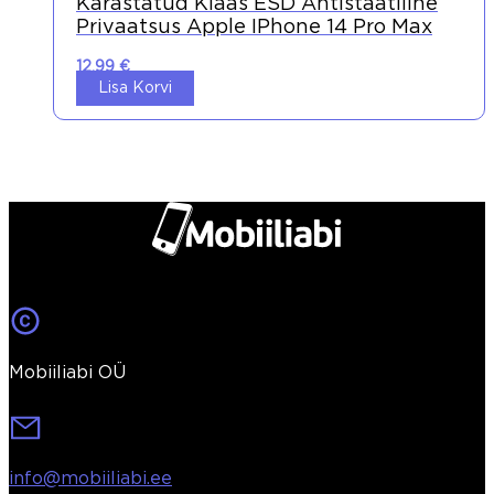
Karastatud Klaas ESD Antistaatiline
Privaatsus Apple IPhone 14 Pro Max
12,99
€
Lisa Korvi
Mobiiliabi OÜ
info@mobiiliabi.ee