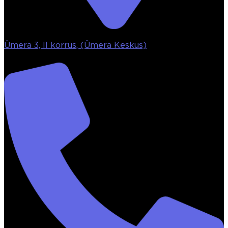
Ümera 3, II korrus, (Ümera Keskus)