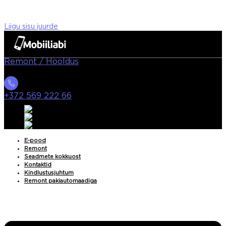
Liigu sisu juurde
Remont / Hooldus
+372 569 222 66
E-pood
Remont
Seadmete kokkuost
Kontaktid
Kindlustusjuhtum
Remont pakiautomaadiga