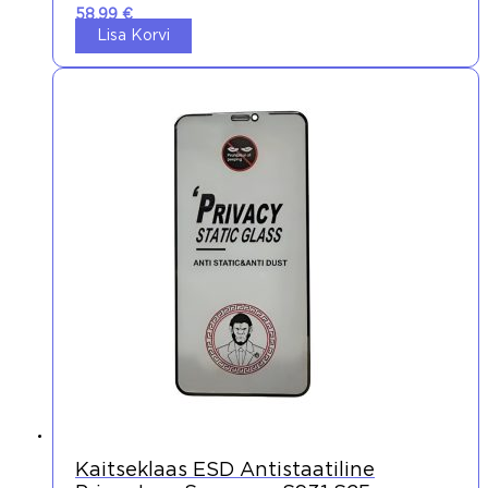
58,99
€
Lisa Korvi
Kaitseklaas ESD Antistaatiline