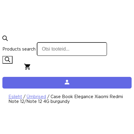
Products search
0,00
€
0
Cart
Esileht
/
Ümbrised
/ Case Book Elegance Xiaomi Redmi
Note 12/Note 12 4G burgundy