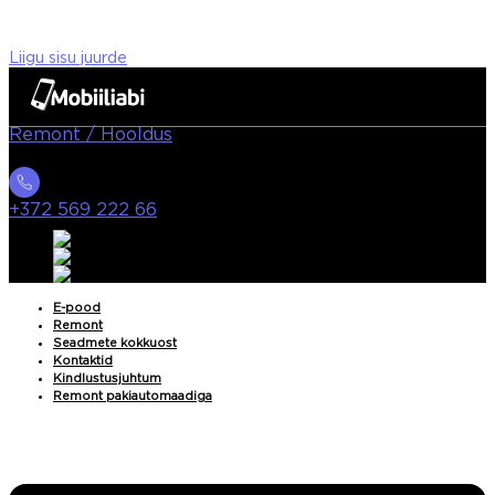
Liigu sisu juurde
Remont / Hooldus
+372 569 222 66
E-pood
Remont
Seadmete kokkuost
Kontaktid
Kindlustusjuhtum
Remont pakiautomaadiga