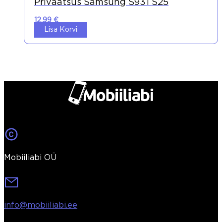
Privaatsus Samsung S931 S25
12,99
€
Lisa Korvi
Mobiiliabi OÜ
info@mobiiliabi.ee