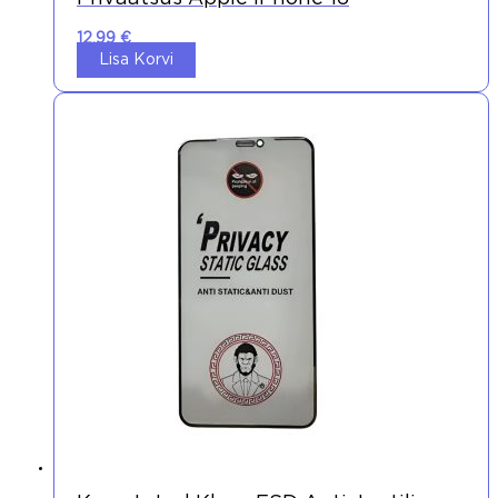
12,99
€
Lisa Korvi