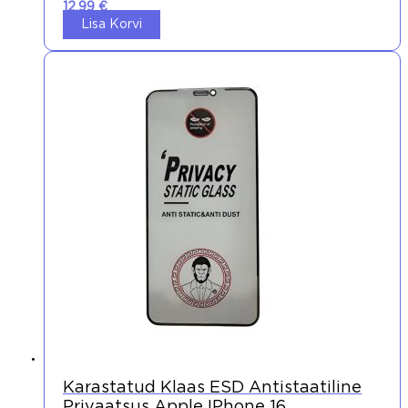
12,99
€
Lisa Korvi
Karastatud Klaas ESD Antistaatiline
Privaatsus Apple IPhone 16