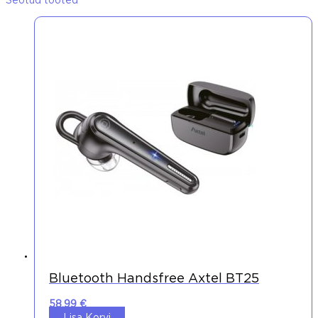
Seotud tooted
Bluetooth Handsfree Axtel BT25
58,99
€