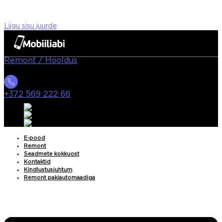
Liigu sisu juurde
Remont / Hooldus
+372 569 222 66
E-pood
Remont
Seadmete kokkuost
Kontaktid
Kindlustusjuhtum
Remont pakiautomaadiga