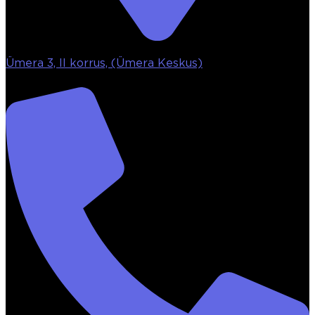
Ümera 3, II korrus, (Ümera Keskus)