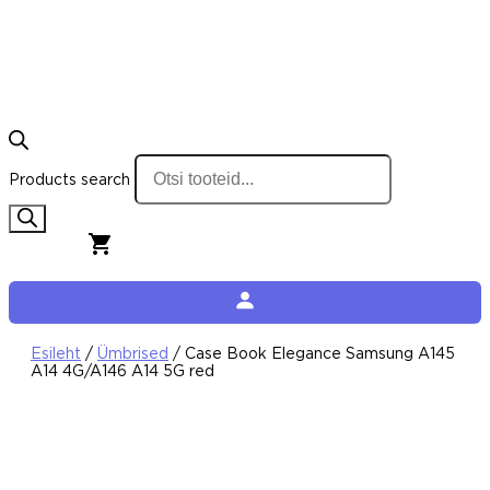
Products search
0,00
€
0
Cart
Esileht
/
Ümbrised
/ Case Book Elegance Samsung A145
A14 4G/A146 A14 5G red