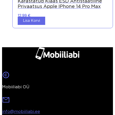
Karastatud Klaas ESD Antistaatiline
Privaatsus Apple IPhone 14 Pro Max
12,99
€
Lisa Korvi
Mobiiliabi OÜ
info@mobiiliabi.ee