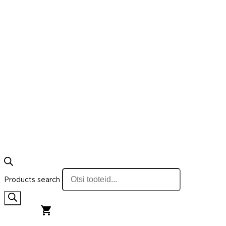
Products search
0,00
€
0
Cart