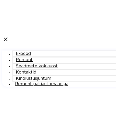
E-pood
Remont
Seadmete kokkuost
Kontaktid
Kindlustusjuhtum
Remont pakiautomaadiga