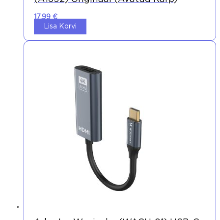
17,99
€
Lisa Korvi