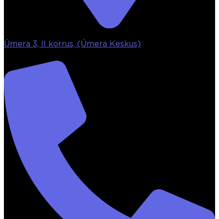
Ümera 3, II korrus, (Ümera Keskus)