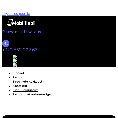
Liigu sisu juurde
Remont / Hooldus
+372 569 222 66
E-pood
Remont
Seadmete kokkuost
Kontaktid
Kindlustusjuhtum
Remont pakiautomaadiga