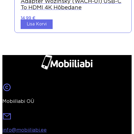
Adapter Wozinsky (WACH-01) USB-C
To HDMI 4K Hõbedane
14,99
€
Lisa Korvi
Mobiiliabi OÜ
info@mobiiliabi.ee