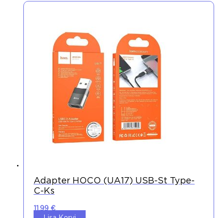
Adapter HOCO (UA17) USB-St Type-
C-Ks
11,99
€