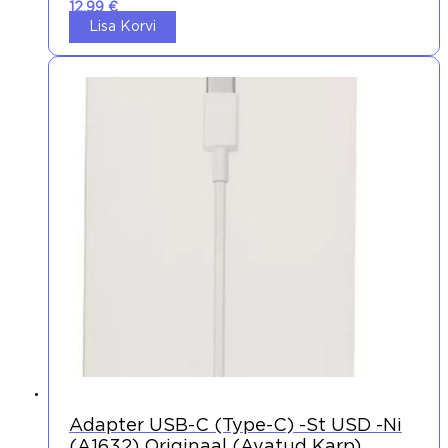
12,99
€
Lisa Korvi
Adapter USB-C (Type-C) -st USD -ni
(A1632) Originaal (avatud Karp)