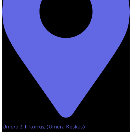
Ümera 3, II korrus, (Ümera Keskus)