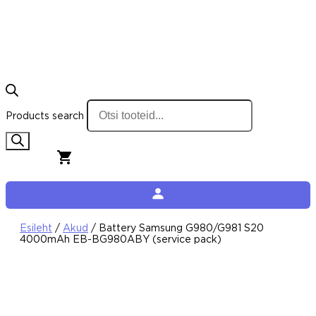
Products search
0,00
€
0
Cart
Esileht
/
Akud
/ Battery Samsung G980/G981 S20
4000mAh EB-BG980ABY (service pack)