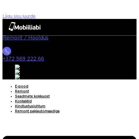
Liigu sisu juurde
Remont / Hooldus
+372 569 222 66
E-pood
Remont
Seadmete kokkuost
Kontaktid
Kindlustusjuhtum
Remont pakiautomaadiga