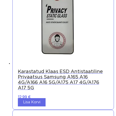
Karastatud Klaas ESD Antistaatiline
Privaatsus Samsung A165 A16
4G/A166 A16 5G/A175 A17 4G/A176
A17 5G
12,99
€
Lisa Korvi