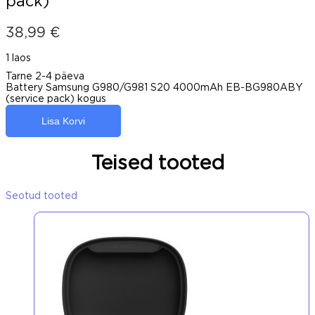
pack)
38,99
€
1 laos
Tarne 2-4 päeva
Battery Samsung G980/G981 S20 4000mAh EB-BG980ABY
(service pack) kogus
Lisa Korvi
Teised tooted
Seotud tooted