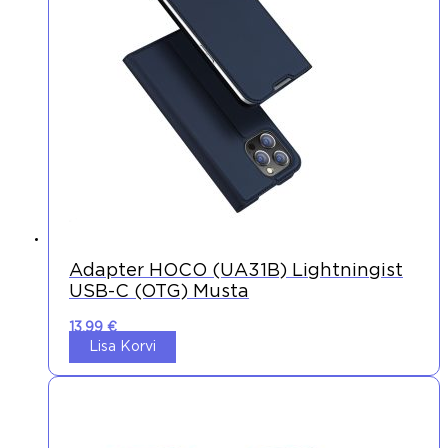
Adapter HOCO (UA31B) Lightningist
USB-C (OTG) Musta
13,99
€
Lisa Korvi