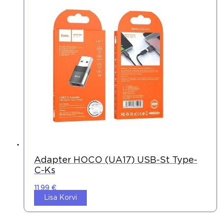
Adapter HOCO (UA17) USB-St Type-
C-Ks
11,99
€
Lisa Korvi