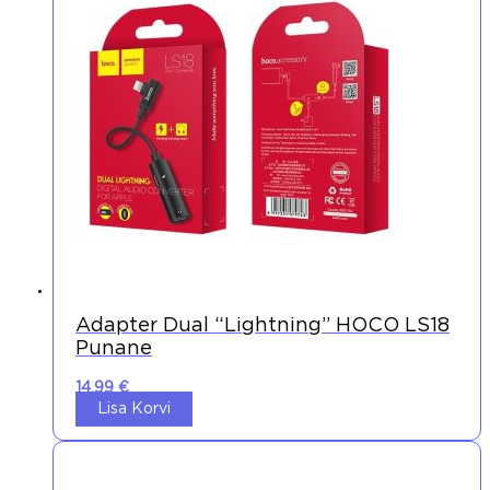
Adapter Dual “lightning” HOCO LS18
Punane
14,99
€
Lisa Korvi