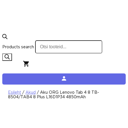
Products search
0,00
€
0
Cart
Esileht
/
Akud
/ Aku ORG Lenovo Tab 4 8 TB-
8504/TAB4 8 Plus L16D1P34 4850mAh