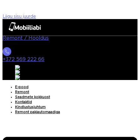
Liigu sisu juurde
Remont / Hooldus
+372 569 222 66
E-pood
Remont
Seadmete kokkuost
Kontaktid
Kindlustusjuhtum
Remont pakiautomaadiga