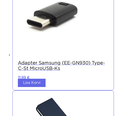
Adapter Samsung (EE-GN930) Type-
C-St MicroUSB-Ks
11,99
€
Lisa Korvi