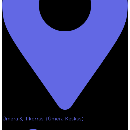
Ümera 3, II korrus, (Ümera Keskus)