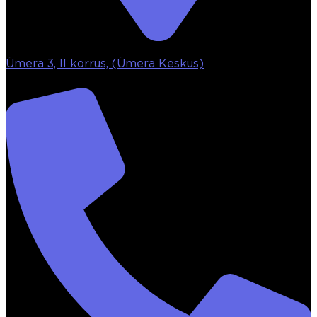
Ümera 3, II korrus, (Ümera Keskus)