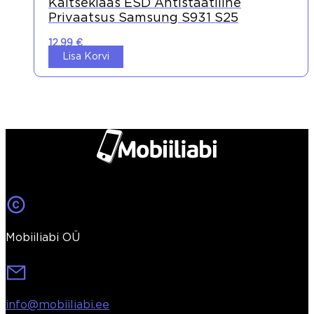
Kaitseklaas ESD Antistaatiline
Privaatsus Samsung S931 S25
12,99
€
Lisa Korvi
Mobiiliabi OÜ
info@mobiiliabi.ee