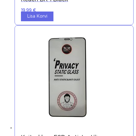
19,99
€
Lisa Korvi