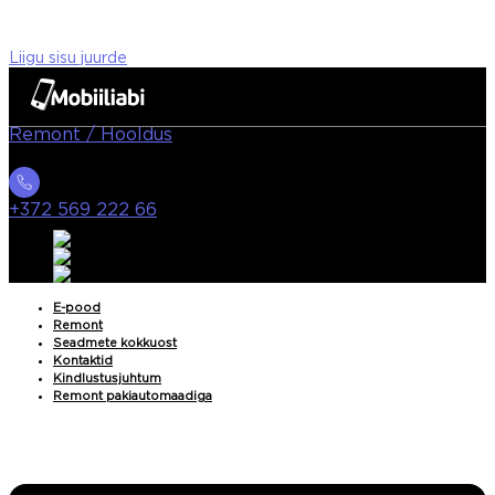
Liigu sisu juurde
Remont / Hooldus
+372 569 222 66
E-pood
Remont
Seadmete kokkuost
Kontaktid
Kindlustusjuhtum
Remont pakiautomaadiga