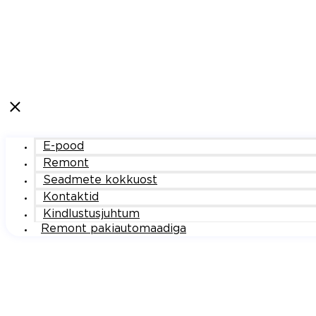
E-pood
Remont
Seadmete kokkuost
Kontaktid
Kindlustusjuhtum
Remont pakiautomaadiga