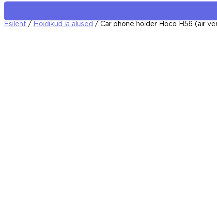
Esileht
/
Hoidikud ja alused
/ Car phone holder Hoco H56 (air ve