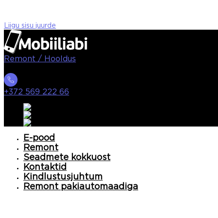
Liigu sisu juurde
Remont / Hooldus
+372 569 222 66
E-pood
Remont
Seadmete kokkuost
Kontaktid
Kindlustusjuhtum
Remont pakiautomaadiga