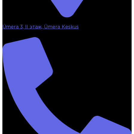
Ümera 3, II этаж, Ümera Keskus